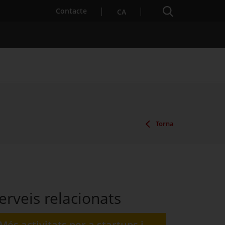
Cercador
. Obre en una nova finestra.
Contacte
CA
es notícies
Properes activitats
Torna
erveis relacionats
Més activitats per a startups i