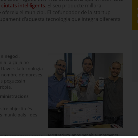
ciutats intel·ligents
. El seu producte millora
e ofereix el municipi. El cofundador de la
startup
lupament d'aquesta tecnologia que integra diferents
n negoci.
a l’alça ja ho
. Llavors la tecnologia
an nombre d’empreses
ius poguessin
ròpia.
ministracions
ostre objectiu és
s municipals i des
Mostrarium, apps per als ajuntaments
iutadans tenir accés