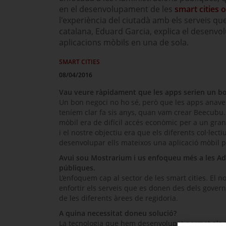
en el desenvolupament de les
smart cities
o 
l'experiència del ciutadà amb els serveis qu
catalana, Eduard Garcia, explica el desenvo
aplicacions mòbils en una de sola.
SMART CITIES
08/04/2016
Vau veure ràpidament que les apps serien un bo
Un bon negoci no ho sé, però que les apps anaven 
teníem clar fa sis anys, quan vam crear
Beecubu
mòbil era de difícil accés econòmic per a un gr
i el nostre objectiu era que els diferents col·lect
desenvolupar ells mateixos una aplicació mòbil p
Avui sou Mostrarium i us enfoqueu més a les Ad
públiques.
L’enfoquem cap al sector de les
smart cities
. El n
enfortir els serveis que es donen des dels govern
de les diferents àrees de regidoria.
A quina necessitat doneu solució?
La tecnologia que hem desenvolupat permet als c