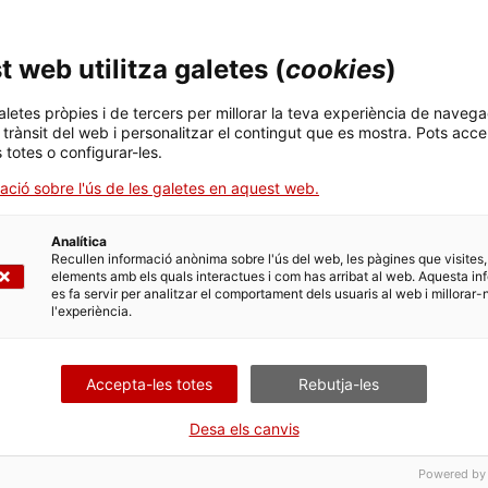
eix el municipi des
è, fins ara, molts
ció en tenir aplicacions oficials per a cadascun dels
 web utilitza galetes (
cookies
)
?
aletes pròpies i de tercers per millorar la teva experiència de navega
l trànsit del web i personalitzar el contingut que es mostra. Pots acce
ques de tot ciutadà: cultura o turisme, transport públic,
s totes o configurar-les.
a.
ació sobre l'ús de les galetes en aquest web.
titiu. En què et diferencies respecte de la competència?
ar aplicacions mòbils dins d’altres aplicacions, oferint una
encia és que actualment ja estem treballant a l'àmbit
Analítica
ra
smart region
o
smart country
a través d’una aplicació
Recullen informació anònima sobre l'ús del web, les pàgines que visites,
ies
del teu territori.
elements amb els quals interactues i com has arribat al web. Aquesta in
es fa servir per analitzar el comportament dels usuaris al web i millorar-
 oberta"
l'experiència.
 per aquest enfocament i la veritat és que la perspectiva
Accepta-les totes
Rebutja-les
 tretze municipis i tots han renovat, volen seguir invertint
int una capacitat d’atracció del ciutadà envers l’ús
Desa els canvis
profitant i que els permet consolidar un nou canal de
Powered by