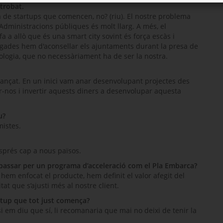
trobat.
a de
startups
que comencen, no? (riu). El nostre problema
 Administracions públiques és molt llarg. A més, el
fa a allò que és una
smart city
sovint és força escàs i
vegades hem d'aconsellar els ajuntaments durant la presa de
ologia, que no necessàriament ha de ser la nostra.
inançat. En un inici vam anar desenvolupant projectes des
r-nos i invertir aquests diners a desenvolupar aquesta
u?
mistes.
esprés cap a nous països.
assar per un programa d’acceleració com el Pla Embarca?
hem enfocat el producte, hem definit el valor afegit del
at que s’ajusti més al nostre client.
rtup
que tot just comença?
si em diu que sí, li recomanaria que mai no deixi de tenir la