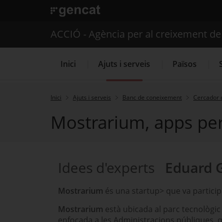
. Obre en una nova finestra.
ACCIÓ - Agència per al creixement d
Inici
Ajuts i serveis
Països
Inici
Ajuts i serveis
Banc de coneixement
Cercador 
Mostrarium, apps per
Serveis d'internacionalització
Idees d'experts
Eduard 
Mostrarium
és una startup> que va particip
Mostrarium
està ubicada al parc tecnològic
enfocada a les Administracions públiques, 