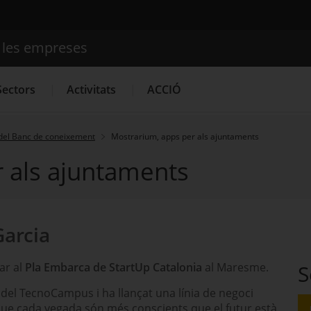
e les empreses
Cercador
Sectors
Activitats
ACCIÓ
del Banc de coneixement
Mostrarium, apps per als ajuntaments
 als ajuntaments
Serveis d'innovació
Convocatòries d'ajuts obertes
Últim
Garcia
ar al
Pla Embarca de StartUp Catalonia
al Maresme.
S
 del TecnoCampus i ha llançat una línia de negoci
que cada vegada són més conscients que el futur està