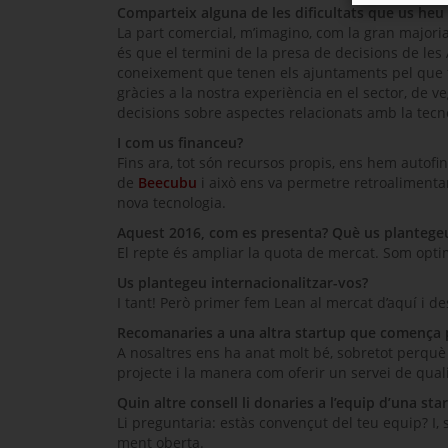
Comparteix alguna de les dificultats que us heu 
La part comercial, m’imagino, com la gran majori
és que el termini de la presa de decisions de les
coneixement que tenen els ajuntaments pel que 
gràcies a la nostra experiència en el sector, de 
decisions sobre aspectes relacionats amb la tecn
I com us financeu?
Fins ara, tot són recursos propis, ens hem autof
de
Beecubu
i això ens va permetre retroalimenta
nova tecnologia.
Aquest 2016, com es presenta? Què us plantege
El repte és ampliar la quota de mercat. Som opti
Us plantegeu internacionalitzar-vos?
I tant! Però primer fem
Lean
al mercat d’aquí i d
Recomanaries a una altra
startup
que comença p
A nosaltres ens ha anat molt bé, sobretot perquè 
projecte i la manera com oferir un servei de qualit
Quin altre consell li donaries a l’equip d’una
sta
Li preguntaria: estàs convençut del teu equip? I, 
ment oberta.