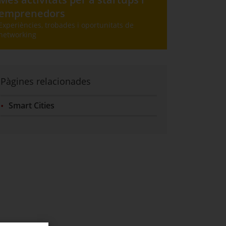
emprenedors
Aquest enllaç porta a un altre lloc web: Agenda per a startups i emprenedors
Experiències, trobades i oportunitats de
networking
Pàgines relacionades
Smart Cities