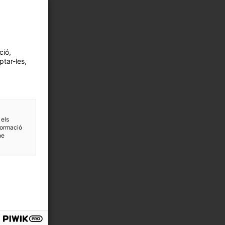
ció,
ptar-les,
 els
formació
ne