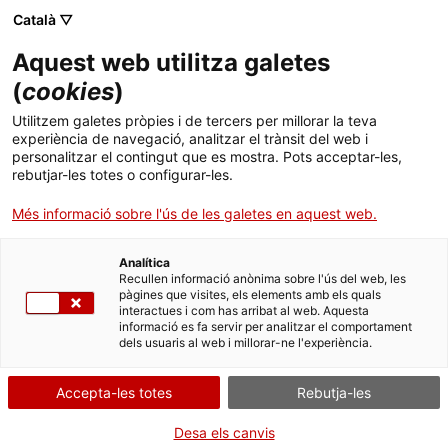
Menú
Cerc
. Obre en una nova finestra.
Català ▽
Aquest web utilitza galetes
ACCIÓ - Agència per al creixement de les empreses
ACCIÓ - Agència per al creixement de les empreses
Cercador
(
cookies
)
Inici
"L'objectiu principal de l'emprenedor social
Utilitzem galetes pròpies i de tercers per millorar la teva
és l'impacte en la societat"
experiència de navegació, analitzar el trànsit del web i
Ajuts i serveis
personalitzar el contingut que es mostra. Pots acceptar-les,
rebutjar-les totes o configurar-les.
Països
Idees d'experts
Experts
Més informació sobre l'ús de les galetes en aquest web.
Serveis d'internacionalització
Serveis d'innovació
Sectors
Analítica
Convocatòries d'ajuts obertes
Últimes notícies
Recullen informació anònima sobre l'ús del web, les
Activitats
pàgines que visites, els elements amb els quals
interactues i com has arribat al web. Aquesta
Properes activitats
informació es fa servir per analitzar el comportament
ACCIÓ
dels usuaris al web i millorar-ne l'experiència.
. Obre en una nova finestra.
Contacte
Accepta-les totes
Rebutja-les
ca
Desa els canvis