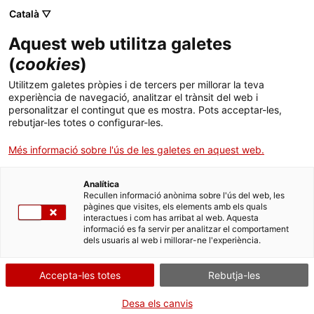
Menú
Cerc
. Obre en una nova finestra.
Català ▽
Aquest web utilitza galetes
ACCIÓ - Agència per al creixement de les empreses
ACCIÓ - Agència per al creixement de les empreses
Cercador
(
cookies
)
Inici
El pla de negoci: el que no t'ensenyen els
Utilitzem galetes pròpies i de tercers per millorar la teva
llibres
experiència de navegació, analitzar el trànsit del web i
Ajuts i serveis
personalitzar el contingut que es mostra. Pots acceptar-les,
rebutjar-les totes o configurar-les.
Països
Idees d'experts
Joan Riera
Més informació sobre l'ús de les galetes en aquest web.
Serveis d'internacionalització
Serveis d'innovació
Sectors
Analítica
Convocatòries d'ajuts obertes
Últimes notícies
Recullen informació anònima sobre l'ús del web, les
Activitats
pàgines que visites, els elements amb els quals
interactues i com has arribat al web. Aquesta
Properes activitats
informació es fa servir per analitzar el comportament
ACCIÓ
dels usuaris al web i millorar-ne l'experiència.
. Obre en una nova finestra.
Contacte
Accepta-les totes
Rebutja-les
ca
Desa els canvis