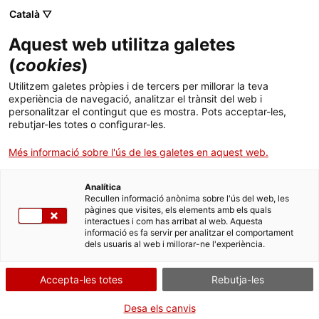
Menú
Cerc
. Obre en una nova finestra.
Català ▽
Aquest web utilitza galetes
ACCIÓ - Agència per al creixement de les empreses
ACCIÓ - Agència per al creixement de les empreses
Cercador
(
cookies
)
Inici
Pòdcast Més Europa – Kenya
Utilitzem galetes pròpies i de tercers per millorar la teva
experiència de navegació, analitzar el trànsit del web i
Ajuts i serveis
personalitzar el contingut que es mostra. Pots acceptar-les,
Idees d'experts
Robert Bach, director
rebutjar-les totes o configurar-les.
Països
de l'Oficina Exterior d'ACCIÓ a Nairobi
Més informació sobre l'ús de les galetes en aquest web.
Serveis d'internacionalització
Serveis d'innovació
Descobreix en aquest
pòdcast
les claus de les
Sectors
relacions comercials entre Kenya i la Unió Europea
Analítica
Convocatòries d'ajuts obertes
Últimes notícies
Recullen informació anònima sobre l'ús del web, les
de la mà del director de l’
Oficina Exterior de
Activitats
pàgines que visites, els elements amb els quals
Comerç i Inversions de Catalunya a Nairobi
i
interactues i com has arribat al web. Aquesta
Properes activitats
coneix l’experiència en aquest país de l’empresa
informació es fa servir per analitzar el comportament
ACCIÓ
dels usuaris al web i millorar-ne l'experiència.
Bodegas Yzaguirre
.
. Obre en una nova finestra.
Contacte
15/04/2021
Accepta-les totes
Rebutja-les
Des de la declaració seva independència l’any 1963,
Kenya
ha
ca
Desa els canvis
aconseguit un cop superades unes primeres dècades