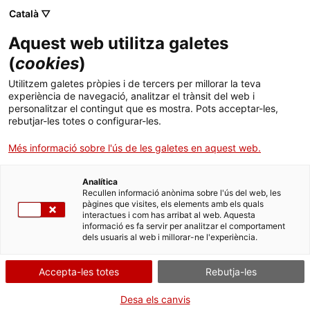
Menú
Cerc
. Obre en una nova finestra.
Català ▽
Aquest web utilitza galetes
ACCIÓ - Agència per al creixement de les empreses
ACCIÓ - Agència per al creixement de les empreses
Cercador
(
cookies
)
Inici
Tendències actuals a Internet
Utilitzem galetes pròpies i de tercers per millorar la teva
experiència de navegació, analitzar el trànsit del web i
Ajuts i serveis
personalitzar el contingut que es mostra. Pots acceptar-les,
Idees d'experts
Carles Revilla
rebutjar-les totes o configurar-les.
Països
Més informació sobre l'ús de les galetes en aquest web.
Serveis d'internacionalització
Serveis d'innovació
Sectors
Analítica
Convocatòries d'ajuts obertes
Últimes notícies
Recullen informació anònima sobre l'ús del web, les
Activitats
pàgines que visites, els elements amb els quals
interactues i com has arribat al web. Aquesta
Properes activitats
informació es fa servir per analitzar el comportament
ACCIÓ
dels usuaris al web i millorar-ne l'experiència.
. Obre en una nova finestra.
Contacte
Accepta-les totes
Rebutja-les
ca
Desa els canvis