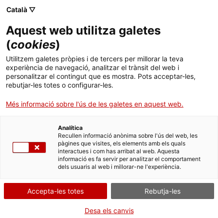
Menú
Cerc
. Obre en una nova finestra.
Català ▽
Aquest web utilitza galetes
ACCIÓ - Agència per al creixement de les empreses
ACCIÓ - Agència per al creixement de les empreses
Cercador
(
cookies
)
Inici
Vinton Cerf: In(3D)ustry, from Needs to
Utilitzem galetes pròpies i de tercers per millorar la teva
Solutions
experiència de navegació, analitzar el trànsit del web i
Ajuts i serveis
personalitzar el contingut que es mostra. Pots acceptar-les,
rebutjar-les totes o configurar-les.
Països
Idees d'experts
Vinton Cerf
Més informació sobre l'ús de les galetes en aquest web.
Serveis d'internacionalització
Serveis d'innovació
Sectors
Analítica
Convocatòries d'ajuts obertes
Últimes notícies
Recullen informació anònima sobre l'ús del web, les
Activitats
pàgines que visites, els elements amb els quals
interactues i com has arribat al web. Aquesta
Properes activitats
informació es fa servir per analitzar el comportament
ACCIÓ
dels usuaris al web i millorar-ne l'experiència.
. Obre en una nova finestra.
Contacte
Accepta-les totes
Rebutja-les
ca
Desa els canvis