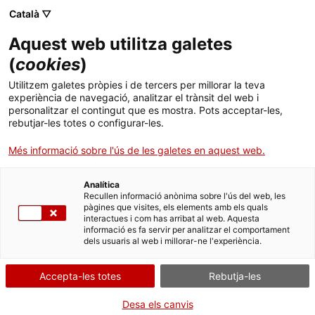
Menú
Cerc
. Obre en una nova finestra.
Català ▽
Aquest web utilitza galetes
ACCIÓ - Agència per al creixement de les empreses
ACCIÓ - Agència per al creixement de les empreses
Cercador
(
cookies
)
Inici
Indústria 4.0 i tecnologies del futur
Utilitzem galetes pròpies i de tercers per millorar la teva
experiència de navegació, analitzar el trànsit del web i
Ajuts i serveis
personalitzar el contingut que es mostra. Pots acceptar-les,
rebutjar-les totes o configurar-les.
Països
Més informació sobre l'ús de les galetes en aquest web.
Serveis d'internacionalització
Serveis d'innovació
Sectors
Analítica
Convocatòries d'ajuts obertes
Últimes notícies
Recullen informació anònima sobre l'ús del web, les
Activitats
pàgines que visites, els elements amb els quals
interactues i com has arribat al web. Aquesta
Properes activitats
informació es fa servir per analitzar el comportament
ACCIÓ
dels usuaris al web i millorar-ne l'experiència.
. Obre en una nova finestra.
Contacte
Un pol d’innovació
Accepta-les totes
Rebutja-les
ca
Desa els canvis
Un ecosistema ampli de centres, universitats i fires