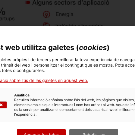
 web utilitza galetes (
cookies
)
aletes pròpies i de tercers per millorar la teva experiència de navega
l trànsit del web i personalitzar el contingut que es mostra. Pots acce
s totes o configurar-les.
ació sobre l'ús de les galetes en aquest web.
Analítica
Recullen informació anònima sobre l'ús del web, les pàgines que visites,
elements amb els quals interactues i com has arribat al web. Aquesta in
es fa servir per analitzar el comportament dels usuaris al web i millorar-
l'experiència.
Accepta-les totes
Rebutja-les