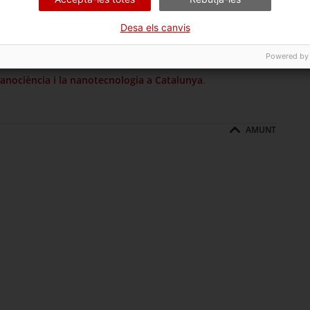
Desa els canvis
reses catalanes de nanotecnologia
estan dedicades al
a
nanobiologia/nanomedecina
i un 23,4% treballen en
Powered by
 a l’àmbit del nanotèxtil, d’instrumentació i de metrologia.
anociència i la nanotecnologia a Catalunya
.
AMUNT