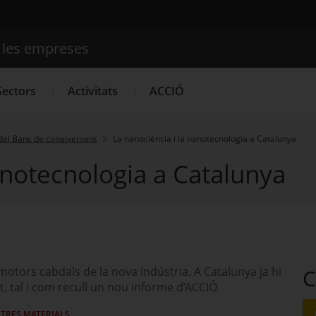
e les empreses
Cercador
Sectors
Activitats
ACCIÓ
del Banc de coneixement
La nanociència i la nanotecnologia a Catalunya
anotecnologia a Catalunya
Serveis d'innovació
Convocatòries d'ajuts obertes
Últim
motors cabdals de la nova indústria. A Catalunya ja hi
C
 tal i com recull un nou informe d’ACCIÓ.
LTRES MATERIALS