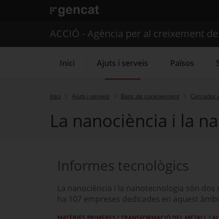
. Obre en una nova finestra.
ACCIÓ - Agència per al creixement d
Inici
Ajuts i serveis
Països
Inici
Ajuts i serveis
Banc de coneixement
Cercador 
La nanociència i la n
Serveis d'internacionalització
Informes tecnològics
La nanociència i la nanotecnologia són dos 
ha 107 empreses dedicades en aquest àmbit,
MATÈRIES PRIMERES I TRANSFORMACIÓ DEL METALL I A