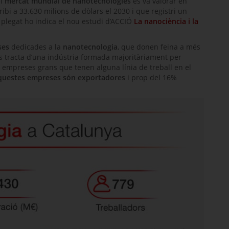
el
mercat mundial de nanotecnologies
es va valorar en
ibi a 33.630 milions de dòlars el 2030 i que registri un
 plegat ho indica el nou estudi d’ACCIÓ
La nanociència i la
ses
dedicades a la
nanotecnologia
, que donen feina a més
Es tracta d’una indústria formada majoritàriament per
n empreses grans que tenen alguna línia de treball en el
questes empreses són exportadores
i prop del 16%