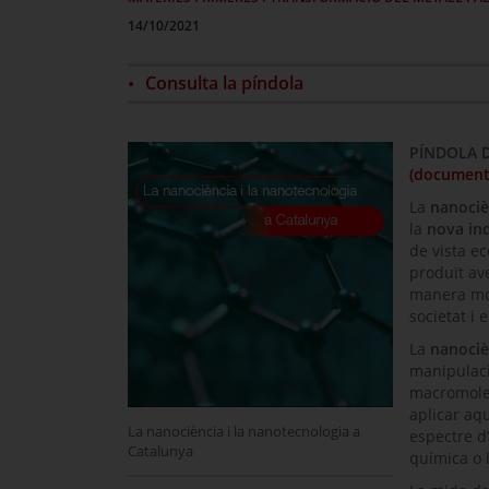
14/10/2021
Consulta la píndola
PÍNDOLA 
(document
La
nanociè
la
nova in
de vista e
produït av
manera mol
societat i 
La
nanociè
manipulaci
macromole
aplicar aq
La nanociència i la nanotecnologia a
espectre d’
Catalunya
química o l