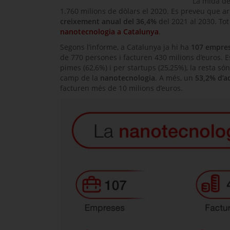
La mida d
1.760 milions de dòlars el 2020. Es preveu que arr
creixement anual del 36,4%
del 2021 al 2030. Tot
nanotecnologia a Catalunya
.
Segons l’informe, a Catalunya ja hi ha
107 empre
de 770 persones i facturen 430 milions d’euros. 
pimes (62,6%) i per
startups
(25,25%), la resta só
camp de la
nanotecnologia
. A més, un
53,2% d’a
facturen més de 10 milions d’euros.