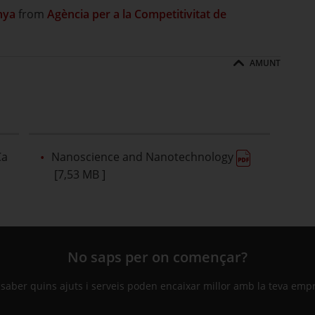
nya
from
Agència per a la Competitivitat de
AMUNT
Ca
Nanoscience and Nanotechnology
[7,53 MB ]
No saps per on començar?
 saber quins ajuts i serveis poden encaixar millor amb la teva emp