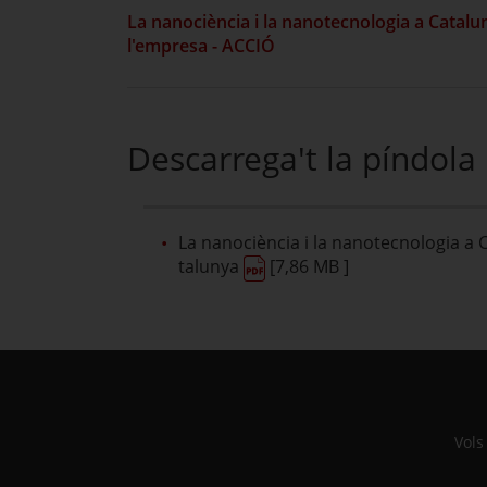
La nanociència i la nanotecnologia a Catalu
l'empresa - ACCIÓ
Descarrega't la píndola
La nanociència i la nanotecnologia a 
talunya
[7,86 MB ]
Vols