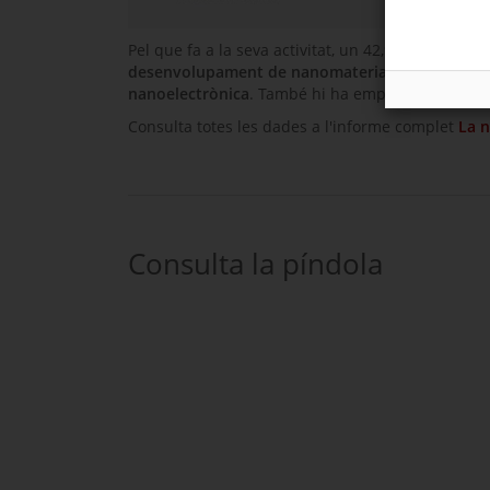
Pel que fa a la seva activitat, un 42,9% de les
emp
desenvolupament de nanomaterials
, un 42% a l
nanoelectrònica
. També hi ha empreses dedicades
Consulta totes les dades a l'informe complet
La n
Consulta la píndola