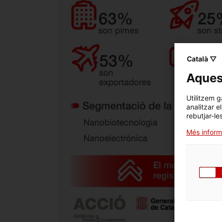
Català ▽
Aquest
Utilitzem g
analitzar e
rebutjar-le
Més inform