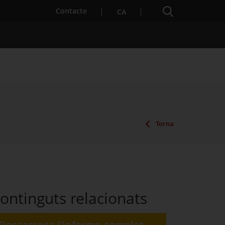
Cercador
. Obre en una nova finestra.
Contacte
CA
es notícies
Properes activitats
Torna
ontinguts relacionats
Descarrega l’informe complet