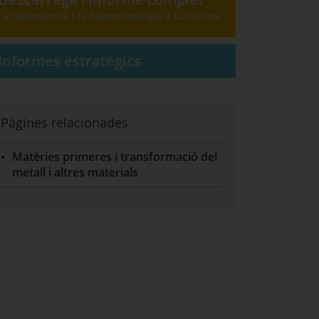
Aquest enllaç porta a un altre lloc web: Descarrega l’informe complet La nanocièn
La nanociència i la nanotecnologia a Catalunya
Informes estratègics
Pàgines relacionades
Matèries primeres i transformació del
metall i altres materials