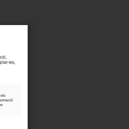
ció,
ptar-les,
 els
formació
ne