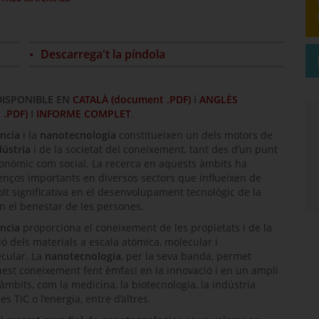
Descarrega't la píndola
DISPONIBLE EN
CATALÀ (document .PDF)
i
ANGLÈS
 .PDF)
I
INFORME COMPLET
.
ncia
i la
nanotecnologia
constitueixen un dels motors de
dústria
i de la societat del coneixement, tant des d’un punt
conòmic com social. La recerca en aquests àmbits ha
enços importants en diversos sectors que influeixen de
t significativa en el desenvolupament tecnològic de la
en el benestar de les persones.
ncia
proporciona el coneixement de les propietats i de la
ó dels materials a escala atòmica, molecular i
cular. La
nanotecnologia
, per la seva banda, permet
uest coneixement fent èmfasi en la innovació i en un ampli
àmbits, com la medicina, la biotecnologia, la indústria
es TIC o l’energia, entre d’altres.