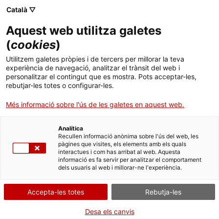
Menú
Cerc
. Obre en una nova finestra.
Català ▽
Aquest web utilitza galetes
ACCIÓ - Agència per al creixement de les empreses
ACCIÓ - Agència per al creixement de les empreses
Cercador
(
cookies
)
Inici
Estratègia Digital Europa: pilar a la UE i a
Utilitzem galetes pròpies i de tercers per millorar la teva
Bèlgica
experiència de navegació, analitzar el trànsit del web i
Ajuts i serveis
personalitzar el contingut que es mostra. Pots acceptar-les,
rebutjar-les totes o configurar-les.
Països
Oportunitats de negoci internacionals
Més informació sobre l'ús de les galetes en aquest web.
Serveis d'internacionalització
Serveis d'innovació
Pilar estratègic de la UE per a aquesta dècada fins
Sectors
al 2030. La transformació digital a Europa ofereix
Analítica
Convocatòries d'ajuts obertes
Últimes notícies
Recullen informació anònima sobre l'ús del web, les
grans oportunitats de negoci de contractes públics
Activitats
pàgines que visites, els elements amb els quals
i R+D en tots els nivells públics i privats. Bèlgica
interactues i com has arribat al web. Aquesta
Properes activitats
acull importants empreses del sector.
informació es fa servir per analitzar el comportament
ACCIÓ
dels usuaris al web i millorar-ne l'experiència.
És una de les grans apostes de desenvolupament a
. Obre en una nova finestra.
Contacte
escala europea en què es destinaran grans
Accepta-les totes
Rebutja-les
recursos en innovació per a la
transformació
ca
digital i digitalització
en molts àmbits. Àrees
Desa els canvis