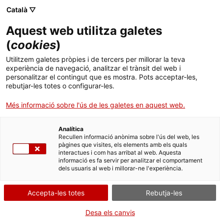
Menú
Cerc
. Obre en una nova finestra.
Català ▽
Aquest web utilitza galetes
ACCIÓ - Agència per al creixement de les empreses
ACCIÓ - Agència per al creixement de les empreses
Cercador
(
cookies
)
Inici
Futur digital amb tecnologia ètica i
Utilitzem galetes pròpies i de tercers per millorar la teva
innovadora
experiència de navegació, analitzar el trànsit del web i
Ajuts i serveis
personalitzar el contingut que es mostra. Pots acceptar-les,
rebutjar-les totes o configurar-les.
Països
Oportunitats de negoci internacionals
Més informació sobre l'ús de les galetes en aquest web.
Serveis d'internacionalització
Serveis d'innovació
5G, ciberseguretat, deep tech i un marc normatiu
Sectors
compromès amb la innovació. Amb esdeveniments
Analítica
Convocatòries d'ajuts obertes
Últimes notícies
Recullen informació anònima sobre l'ús del web, les
com ara Digital Tech Summit i lideratge en l'índex
Activitats
pàgines que visites, els elements amb els quals
DESI, Dinamarca és el hub TIC que impulsa el futur
interactues i com has arribat al web. Aquesta
Properes activitats
responsable.
informació es fa servir per analitzar el comportament
ACCIÓ
dels usuaris al web i millorar-ne l'experiència.
Dinamarca
és una de les economies digitals més
. Obre en una nova finestra.
Contacte
avançades d’Europa. Amb infraestructura sòlida,
Accepta-les totes
Rebutja-les
desplegament complet de 5G i forta adopció del
ca
núvol, destaca en ciberseguretat, intel·ligència
Desa els canvis