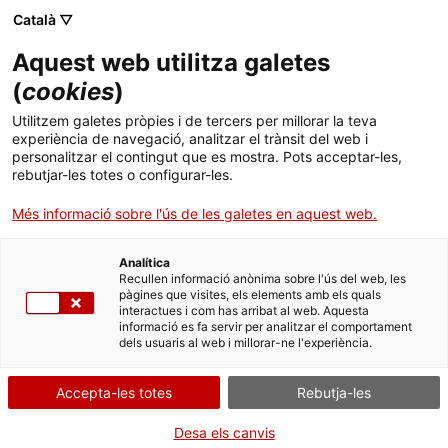
Menú
Cerc
. Obre en una nova finestra.
Català ▽
Aquest web utilitza galetes
ACCIÓ - Agència per al creixement de les empreses
ACCIÓ - Agència per al creixement de les empreses
Cercador
(
cookies
)
Inici
Qatar té com a objectiu convertir-se en un
Utilitzem galetes pròpies i de tercers per millorar la teva
centre tecnològic regional
experiència de navegació, analitzar el trànsit del web i
Ajuts i serveis
personalitzar el contingut que es mostra. Pots acceptar-les,
rebutjar-les totes o configurar-les.
Països
Oportunitats de negoci internacionals
Més informació sobre l'ús de les galetes en aquest web.
Serveis d'internacionalització
Serveis d'innovació
Oportunitats de negoci a Doha per a empreses
Sectors
catalanes en TIC, ciberseguretat, intel·ligència
Analítica
Convocatòries d'ajuts obertes
Últimes notícies
Recullen informació anònima sobre l'ús del web, les
artificial, big data i altres tecnologies emergents.
Activitats
pàgines que visites, els elements amb els quals
interactues i com has arribat al web. Aquesta
Properes activitats
La
transformació digital de Qatar
obre moltes
informació es fa servir per analitzar el comportament
ACCIÓ
oportunitats de negoci
per a les empreses
dels usuaris al web i millorar-ne l'experiència.
catalanes en
ciberseguretat
,
computació al núvol
i
. Obre en una nova finestra.
Contacte
solucions d'IA
.
Accepta-les totes
Rebutja-les
Els projectes de ciutats intel·ligents com Lusail
ca
Desa els canvis
necessiten tecnologies d'internet de les coses,