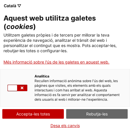
Menú
Cerc
. Obre en una nova finestra.
Català ▽
Aquest web utilitza galetes
ACCIÓ - Agència per al creixement de les empreses
ACCIÓ - Agència per al creixement de les empreses
Cercador
(
cookies
)
Inici
TIC: el motor per a la transició del país
Utilitzem galetes pròpies i de tercers per millorar la teva
experiència de navegació, analitzar el trànsit del web i
Ajuts i serveis
personalitzar el contingut que es mostra. Pots acceptar-les,
Oportunitats de negoci internacionals
rebutjar-les totes o configurar-les.
Països
Hi ha al voltant de 55.000 empreses dedicades al
Més informació sobre l'ús de les galetes en aquest web.
Serveis d'internacionalització
Serveis d'innovació
programari i la consultoria informàtica i d'altres
Sectors
especialitzades en serveis IT. En total, més de
Analítica
Convocatòries d'ajuts obertes
Últimes notícies
110.000 empreses i 600.000 empleats (2024), una
Recullen informació anònima sobre l'ús del web, les
Activitats
pàgines que visites, els elements amb els quals
indústria robusta davant una demanda creixent
interactues i com has arribat al web. Aquesta
Properes activitats
informació es fa servir per analitzar el comportament
ACCIÓ
Els sectors clau del
mercat digital italià
són els
dels usuaris al web i millorar-ne l'experiència.
serveis TIC, impulsats per la computació al núvol, la
. Obre en una nova finestra.
Contacte
ciberseguretat i la intel·ligència artificial en l'àmbit
Accepta-les totes
Rebutja-les
de les finances i les assegurances (
fintech
,
blockchain
), seguits pel programari i les solucions
ca
Desa els canvis