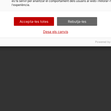
es fa servir per analitzar el comportament dels usuaris al web i millorar-
l'experiència.
Accepta-les totes
Rebutja-les
Desa els canvis
Powered by