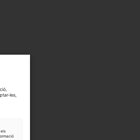
ció,
ptar-les,
 els
formació