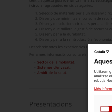
sentit, aquesta guia
identifica fins a 32 estratè
i circular
agrupades en sis categories:
Selecció de materials per a un disseny circu
Disseny que minimitza el consum de recurso
Disseny de solucions circulars per a la distri
Disseny que millora la gestió de recursos e
Disseny per a la durabilitat.
Disseny per a la reintroducció a l’economia.
Descobreix totes les experiències i solucions in
Català ▽
Per a més informació, consulta els anteriors lliu
Aquest
Sector de la mobilitat
.
Sistemes d'envasat
.
Utilitzem g
Àmbit de la salut
.
analitzar e
rebutjar-le
Més inform
Presentacions