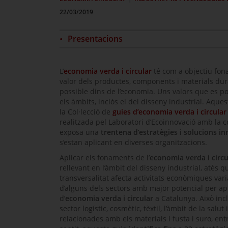
22/03/2019
Presentacions
L’
economia verda i circular
té com a objectiu fon
valor dels productes, components i materials du
possible dins de l’economia. Uns valors que es po
els àmbits, inclòs el del disseny industrial. Aque
la Col·lecció de
guies d’economia verda i circula
realitzada pel Laboratori d’Ecoinnovació amb la c
exposa una
trentena d’estratègies i solucions i
s’estan aplicant en diverses organitzacions.
Aplicar els fonaments de l’
economia verda i circu
rellevant en l’àmbit del disseny industrial, atès q
transversalitat afecta activitats econòmiques varia
d’alguns dels sectors amb major potencial per a
d’
economia verda i circular
a Catalunya. Això inc
sector logístic, cosmètic, tèxtil, l’àmbit de la salut i
relacionades amb els materials i fusta i suro, ent