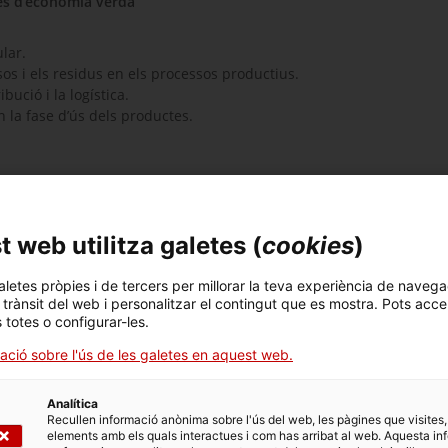
gies d’economia verda
lar.
s i els residus en els processos productius.
bució i la logística.
n la fase d’ús dels productes.
novadores en aquesta guia.
raments sobre:
 web utilitza galetes (
cookies
)
aletes pròpies i de tercers per millorar la teva experiència de navega
l trànsit del web i personalitzar el contingut que es mostra. Pots acce
s totes o configurar-les.
ació sobre l'ús de les galetes en aquest web.
AMUNT
Analítica
Recullen informació anònima sobre l'ús del web, les pàgines que visites,
elements amb els quals interactues i com has arribat al web. Aquesta in