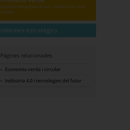
Innovació empresarial per combatre el canvi
climàtic
Informes estratègics
Pàgines relacionades
Economia verda i circular
Indústria 4.0 i tecnologies del futur