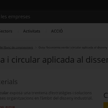
e les empreses
Cercador
Sectors
Activitats
ACCIÓ
del Banc de coneixement
Guia: l’economia verda i circular aplicada al disseny 
 i circular aplicada al disse
Serveis d'innovació
Convocatòries d'ajuts obertes
Últim
erials
cular
exposa una trentena d’estratègies i solucions
C
ses organitzacions en l’àmbit del disseny industrial.
 DEL FUTUR