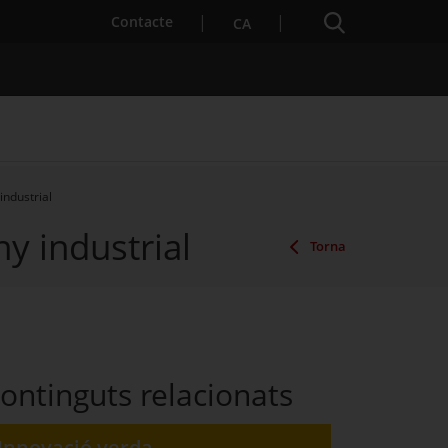
Cercador
. Obre en una nova finestra.
Contacte
CA
industrial
ny industrial
es notícies
Properes activitats
Torna
ontinguts relacionats
Innovació verda