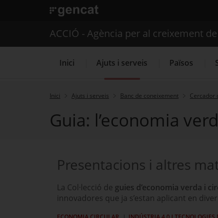
. Obre en una nova finestra.
ACCIÓ - Agència per al creixement d
Inici
Ajuts i serveis
Països
Inici
Ajuts i serveis
Banc de coneixement
Cercador 
Guia: l’economia verda
Serveis d'internacionalització
Presentacions i altres mat
La Col·lecció de
guies d’economia verda i cir
innovadores que ja s’estan aplicant en diver
ECONOMIA CIRCULAR
INDÚSTRIA 4.0 I TECNOLOGIES