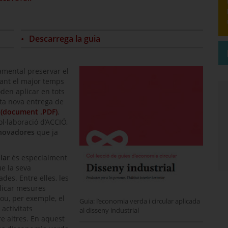
Descarrega la guia
amental preservar el
rant el major temps
den aplicar en tots
sta nova entrega de
r (document .PDF)
,
ol·laboració d’ACCIÓ,
nnovadores
que ja
lar
és especialment
ue la seva
des. Entre elles, les
plicar mesures
lou, per exemple, el
Guia: l’economia verda i circular aplicada
 activitats
al disseny industrial
re altres. En aquest