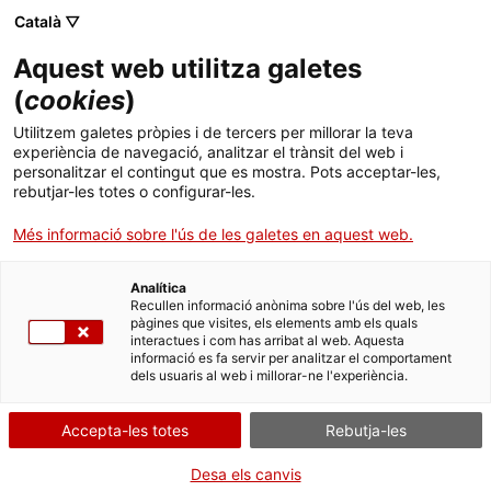
Menú
Cerc
. Obre en una nova finestra.
Català ▽
Aquest web utilitza galetes
ACCIÓ - Agència per al creixement de les empreses
ACCIÓ - Agència per al creixement de les empreses
Cercador
(
cookies
)
Inici
Next Generation EU - Ajudes a municipis per
Utilitzem galetes pròpies i de tercers per millorar la teva
a la implantació de zones de baixes
experiència de navegació, analitzar el trànsit del web i
Ajuts i serveis
personalitzar el contingut que es mostra. Pots acceptar-les,
emissions i la transformació digital i
rebutjar-les totes o configurar-les.
sostenible del transport urbà
Països
Més informació sobre l'ús de les galetes en aquest web.
Serveis d'internacionalització
Serveis d'innovació
Sectors
Entitat
Ministerio de Transportes,
Analítica
Convocatòries d'ajuts obertes
Últimes notícies
Recullen informació anònima sobre l'ús del web, les
Movilidad y Agenda Urbana (MITMA)
Activitats
pàgines que visites, els elements amb els quals
interactues i com has arribat al web. Aquesta
Properes activitats
DIGITALITZACIÓ DEL TEIXIT EMPRESARIAL
informació es fa servir per analitzar el comportament
ACCIÓ
dels usuaris al web i millorar-ne l'experiència.
FINANÇAMENT EUROPEU
RECERCA, DESENVOLUPAMENT I INNOVACIÓ (R+D+I)
. Obre en una nova finestra.
Contacte
ECONOMIA VERDA I CIRCULAR
Accepta-les totes
Rebutja-les
ca
Desa els canvis