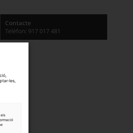
Contacte
Telèfon: 917 017 481
ció,
ptar-les,
 els
formació
ne