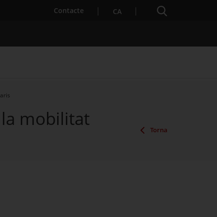
Cercador
. Obre en una nova finestra.
Contacte
CA
raris
la mobilitat
es notícies
Properes activitats
Torna