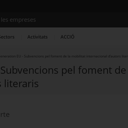
e les empreses
Cercador
Sectors
Activitats
ACCIÓ
eneration EU - Subvencions pel foment de la mobilitat internacional d’autors lite
 Subvencions pel foment de 
Serveis d'innovació
Convocatòries d'ajuts obertes
Últim
 literaris
rte