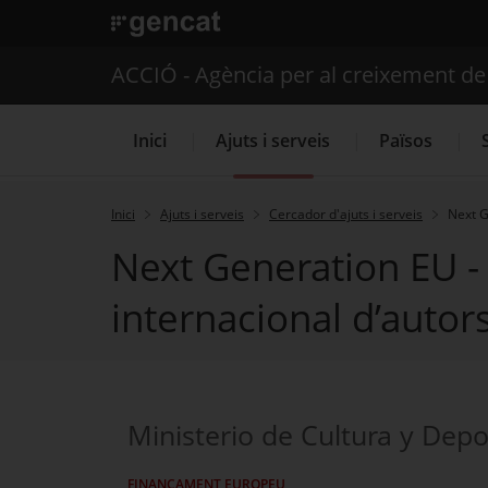
. Obre en una nova finestra.
ACCIÓ - Agència per al creixement d
Inici
Ajuts i serveis
Països
Inici
Ajuts i serveis
Cercador d'ajuts i serveis
Next G
Next Generation EU -
Serveis d'internacionalització
internacional d’autors
Ministerio de Cultura y Depo
FINANÇAMENT EUROPEU