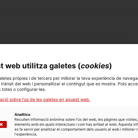
 web utilitza galetes (
cookies
)
ons extraordinàries pel foment de la mobilitat internacional
aletes pròpies i de tercers per millorar la teva experiència de navega
tradors) amb finançament
Next Generation
. Aquests ajuts
l trànsit del web i personalitzar el contingut que es mostra. Pots acce
rmació i Resiliència espanyol, en particular en el seu
s totes o configurar-les.
lturals
ació sobre l'ús de les galetes en aquest web.
s artístics o formatius incloses les despeses que suposin la
 a 2 mesos de durada, amb un import per estada màxim de
Analítica
Recullen informació anònima sobre l'ús del web, les pàgines que visites,
re de 2021 i el 31 de desembre de 2022.
elements amb els quals interactues i com has arribat al web. Aquesta in
es fa servir per analitzar el comportament dels usuaris al web i millorar-
l'experiència.