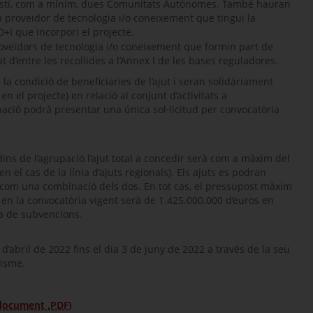
asti, com a mínim, dues Comunitats Autònomes. També hauran
n proveïdor de tecnologia i/o coneixement que tingui la
D+I que incorpori el projecte.
roveïdors de tecnologia i/o coneixement que formin part de
 d’entre les recollides a l’Annex I de les bases reguladores.
la condició de beneficiaries de l’ajut i seran solidàriament
n el projecte) en relació al conjunt d’activitats a
ació podrà presentar una única sol·licitud per convocatòria
dins de l’agrupació l’ajut total a concedir serà com a màxim del
 el cas de la línia d’ajuts regionals). Els ajuts es podran
 com una combinació dels dos. En tot cas, el pressupost màxim
C en la convocatòria vigent serà de 1.425.000.000 d’euros en
ma de subvencions.
d’abril de 2022 fins el dia 3 de juny de 2022 a través de la seu
risme.
(document .PDF)