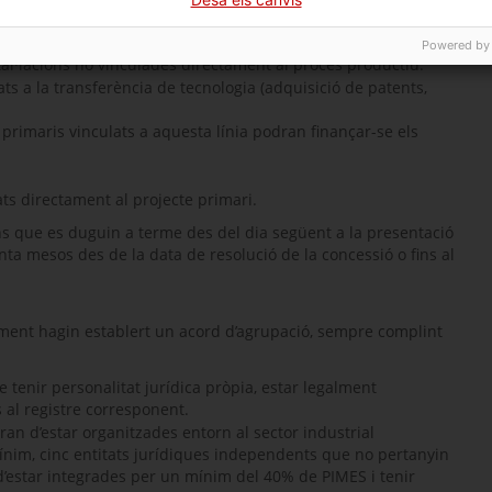
ptes:
Powered by
stal·lacions no vinculades directament al procés productiu.
ats a la transferència de tecnologia (adquisició de patents,
s primaris vinculats a aquesta línia podran finançar-se els
ats directament al projecte primari.
s que es duguin a terme des del dia següent a la presentació
enta mesos des de la data de resolució de la concessió o fins al
iament hagin establert un acord d’agrupació, sempre complint
 tenir personalitat jurídica pròpia, estar legalment
 al registre corresponent.
uran d’estar organitzades entorn al sector industrial
im, cinc entitats jurídiques independents que no pertanyin
’estar integrades per un mínim del 40% de PIMES i tenir