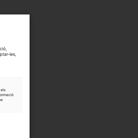
ció,
ptar-les,
 els
formació
ne