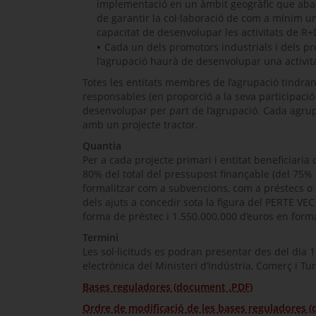
implementació en un àmbit geogràfic que ab
de garantir la col·laboració de com a mínim u
capacitat de desenvolupar les activitats de R+
Cada un dels promotors industrials i dels p
l’agrupació haurà de desenvolupar una activitat
Totes les entitats membres de l’agrupació tindran 
responsables (en proporció a la seva participació e
desenvolupar per part de l’agrupació. Cada agrup
amb un projecte tractor.
Quantia
Per a cada projecte primari i entitat beneficiaria 
80% del total del pressupost finançable (del 75% en
formalitzar com a subvencions, com a préstecs o
dels ajuts a concedir sota la figura del PERTE VE
forma de préstec i 1.550.000.000 d’euros en for
Termini
Les sol·licituds es podran presentar des del dia 1 
electrònica del Ministeri d’Indústria, Comerç i Tu
Bases reguladores (document .PDF)
Ordre de modificació de les bases reguladores 