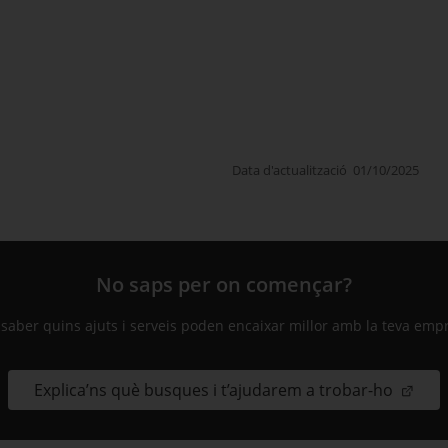
Data d'actualització
01/10/2025
No saps per on començar?
 saber quins ajuts i serveis poden encaixar millor amb la teva emp
Explica’ns què busques i t’ajudarem a trobar-ho