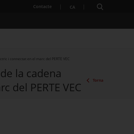
Cercador
. Obre en una nova finestra.
Contacte
CA
èctric i connectat en el marc del PERTE VEC
 de la cadena
es notícies
Properes activitats
Torna
marc del PERTE VEC