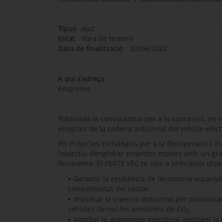
Tipus
Ajut
Estat
Fora de termini
Data de finalització
03/06/2022
A qui s'adreça
Empreses
Publicada la convocatòria per a la concessió, en 
integrals de la cadena industrial del vehicle elèc
Els Projectes Estratègics per a la Recuperació i
l’objectiu d’englobar projectes motors amb un gr
l’economia. El PERTE VEC té com a principals obje
Garantir la resiliència de l’economia espanyol
competitivitat del sector.
Impulsar la inversió industrial per posicio
vehicles de nul·les emissions de CO
.
2
Ampliar la autonomia industrial, acostant l