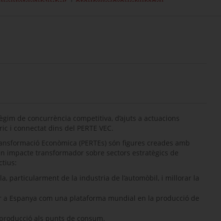
règim de concurrència competitiva, d’ajuts a actuacions
tric i connectat dins del PERTE VEC.
 Transformació Econòmica (PERTEs) són figures creades amb
an impacte transformador sobre sectors estratègics de
ctius:
a, particularment de la industria de l’automòbil, i millorar la
nar a Espanya com una plataforma mundial en la producció de
a producció als punts de consum.