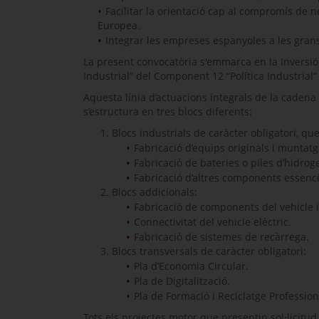
Facilitar la orientació cap al compromís de ne
Europea.
Integrar les empreses espanyoles a les grans 
La present convocatòria s'emmarca en la Inversió 
Industrial” del Component 12 “Política Industrial”
Aquesta línia d’actuacions integrals de la cadena 
s’estructura en tres blocs diferents:
Blocs industrials de caràcter obligatori, qu
Fabricació d’equips originals i muntatg
Fabricació de bateries o piles d’hidrog
Fabricació d’altres components essencia
Blocs addicionals:
Fabricació de components del vehicle in
Connectivitat del vehicle elèctric.
Fabricació de sistemes de recàrrega.
Blocs transversals de caràcter obligatori:
Pla d’Economia Circular.
Pla de Digitalització.
Pla de Formació i Reciclatge Profession
Tots els projectes motor que presentin sol·licitu