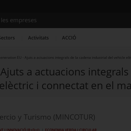
e les empreses
Cercador
Sectors
Activitats
ACCIÓ
eneration EU - Ajuts a actuacions integrals de la cadena industrial del vehicle el
Ajuts a actuacions integrals
Serveis d'innovació
Convocatòries d'ajuts obertes
Últim
 elèctric i connectat en el 
mercio y Turismo (MINCOTUR)
 I INNOVACIÓ (R+D+I)
ECONOMIA VERDA I CIRCULAR