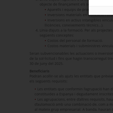
objecte de finançament els següents conce
Aparells i equips de producció.
Inversions materials en edificació i in
Inversions en actius intangibles vincul
llicències, coneixements tècnics...).
Línia d’ajuts a la formació. Per als projecte
següents conceptes:
Costos del personal de formació.
Costos materials i subministres vincul
Seran subvencionables les actuacions o inversion
de la sol·licitud i fins que hagin transcorregut tr
30 de juny del 2025.
Beneficiaris
Podran acollir-se als ajuts les entitats que prèv
els següents requisits:
Les entitats que conformin l’agrupació han de
constituïdes a Espanya i degudament inscrites
Les agrupacions, entre d’altres requisits, ha
d’automoció amb una combinació de, com a mín
al mateix grup empresarial. A banda, hauran d