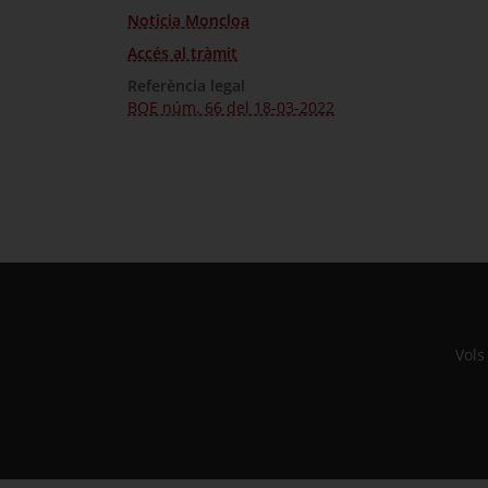
Noticia Moncloa
Accés al tràmit
Referència legal
BOE núm. 66 del 18-03-2022
Vols