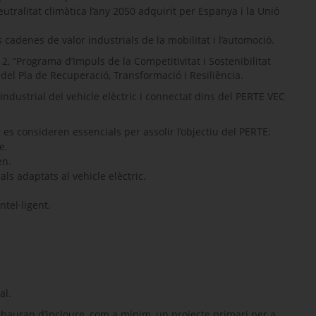
utralitat climàtica l’any 2050 adquirit per Espanya i la Unió
cadenes de valor industrials de la mobilitat i l’automoció.
2, “Programa d’Impuls de la Competitivitat i Sostenibilitat
 del Pla de Recuperació, Transformació i Resiliència.
industrial del vehicle elèctric i connectat dins del PERTE VEC
e es consideren essencials per assolir l’objectiu del PERTE:
e.
en.
ls adaptats al vehicle elèctric.
tel·ligent.
al.
d hauran d’incloure, com a mínim, un projecte primari per a