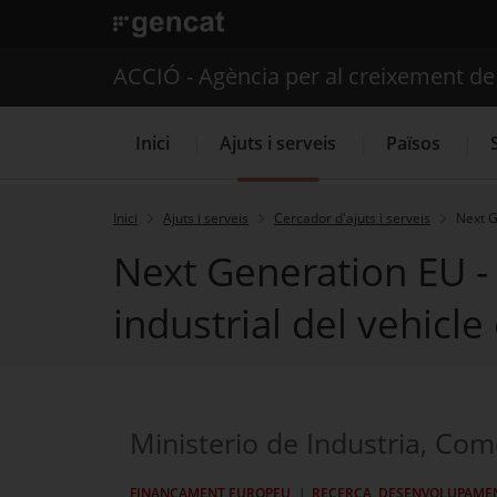
. Obre en una nova finestra.
ACCIÓ - Agència per al creixement d
Inici
Ajuts i serveis
Països
Inici
Ajuts i serveis
Cercador d'ajuts i serveis
Next G
Next Generation EU - 
Serveis d'internacionalització
industrial del vehicle
Ministerio de Industria, Co
FINANÇAMENT EUROPEU
RECERCA, DESENVOLUPAMENT