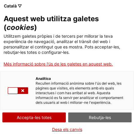
Menú
Cerc
. Obre en una nova finestra.
Català ▽
Aquest web utilitza galetes
ACCIÓ - Agència per al creixement de les empreses
ACCIÓ - Agència per al creixement de les empreses
Cercador
(
cookies
)
Inici
Next Generation EU – Ajuts per a la
Utilitzem galetes pròpies i de tercers per millorar la teva
modernització d’instal·lacions esportives
experiència de navegació, analitzar el trànsit del web i
Ajuts i serveis
personalitzar el contingut que es mostra. Pots acceptar-les,
destinades a esdeveniments internacionals
rebutjar-les totes o configurar-les.
Països
Més informació sobre l'ús de les galetes en aquest web.
Entitat
Ministerio de Cultura y Deporte i
Serveis d'internacionalització
Serveis d'innovació
Sectors
Consejo Superior de Deportes
Analítica
Convocatòries d'ajuts obertes
Últimes notícies
Recullen informació anònima sobre l'ús del web, les
Activitats
pàgines que visites, els elements amb els quals
FINANÇAMENT EUROPEU
ECONOMIA VERDA I CIRCULAR
interactues i com has arribat al web. Aquesta
Properes activitats
informació es fa servir per analitzar el comportament
ACCIÓ
dels usuaris al web i millorar-ne l'experiència.
Tipus
Ajut
Estat
Fora de termini
. Obre en una nova finestra.
Contacte
Accepta-les totes
Rebutja-les
Data de finalització
16/01/2023
ca
Desa els canvis