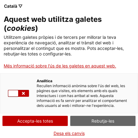
Menú
Cerc
. Obre en una nova finestra.
Català ▽
Aquest web utilitza galetes
ACCIÓ - Agència per al creixement de les empreses
ACCIÓ - Agència per al creixement de les empreses
Cercador
(
cookies
)
Inici
Next Generation EU - Subvencions per a la
Utilitzem galetes pròpies i de tercers per millorar la teva
modernització i la gestió sostenible de les
experiència de navegació, analitzar el trànsit del web i
Ajuts i serveis
personalitzar el contingut que es mostra. Pots acceptar-les,
infraestructures d'arts escèniques i musicals
rebutjar-les totes o configurar-les.
Països
Més informació sobre l'ús de les galetes en aquest web.
Entitat
Departament de Cultura / Oficina
Serveis d'internacionalització
Serveis d'innovació
Sectors
de Suport a la Iniciativa Cultural (OSIC)
Analítica
Convocatòries d'ajuts obertes
Últimes notícies
Recullen informació anònima sobre l'ús del web, les
Activitats
pàgines que visites, els elements amb els quals
DIGITALITZACIÓ DEL TEIXIT EMPRESARIAL
interactues i com has arribat al web. Aquesta
Properes activitats
FINANÇAMENT EUROPEU
ECONOMIA VERDA I CIRCULAR
informació es fa servir per analitzar el comportament
ACCIÓ
dels usuaris al web i millorar-ne l'experiència.
. Obre en una nova finestra.
Tipus
Ajut
Contacte
Accepta-les totes
Rebutja-les
Estat
Fora de termini
Data de finalització
03/03/2023
ca
Desa els canvis