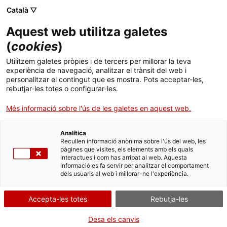
Menú
Cerc
. Obre en una nova finestra.
Català ▽
Aquest web utilitza galetes
ACCIÓ - Agència per al creixement de les empreses
ACCIÓ - Agència per al creixement de les empreses
Cercador
(
cookies
)
Inici
Next Generation EU - Ajuts per a la
Utilitzem galetes pròpies i de tercers per millorar la teva
organització de festivals i certàmens
experiència de navegació, analitzar el trànsit del web i
Ajuts i serveis
personalitzar el contingut que es mostra. Pots acceptar-les,
cinematogràfics a Espanya durant l’any 2023
rebutjar-les totes o configurar-les.
Països
Més informació sobre l'ús de les galetes en aquest web.
Entitat
Ministerio de Cultura y Deporte i
Serveis d'internacionalització
Serveis d'innovació
Sectors
Instituto de la Cinematografía y de las
Analítica
Convocatòries d'ajuts obertes
Últimes notícies
Recullen informació anònima sobre l'ús del web, les
Artes Audiovisuales
Activitats
pàgines que visites, els elements amb els quals
interactues i com has arribat al web. Aquesta
Properes activitats
DIGITALITZACIÓ DEL TEIXIT EMPRESARIAL
informació es fa servir per analitzar el comportament
ACCIÓ
dels usuaris al web i millorar-ne l'experiència.
FINANÇAMENT EUROPEU
. Obre en una nova finestra.
Contacte
Accepta-les totes
Rebutja-les
Tipus
Ajut
Estat
Fora de termini
ca
Desa els canvis
Data de finalització
11/04/2023