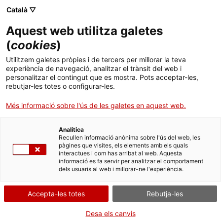
Menú
Cerc
. Obre en una nova finestra.
Català ▽
Aquest web utilitza galetes
ACCIÓ - Agència per al creixement de les empreses
ACCIÓ - Agència per al creixement de les empreses
Cercador
(
cookies
)
Inici
Next Generation EU - IDI Farma_Ajuts a
Utilitzem galetes pròpies i de tercers per millorar la teva
projectes estratègics per a la transició
experiència de navegació, analitzar el trànsit del web i
Ajuts i serveis
personalitzar el contingut que es mostra. Pots acceptar-les,
industrial del sector farmacèutic i del sector
rebutjar-les totes o configurar-les.
de productes sanitaris
Països
Més informació sobre l'ús de les galetes en aquest web.
Serveis d'internacionalització
Serveis d'innovació
Sectors
Entitat
Ministerio de Industria, Comercio y
Analítica
Convocatòries d'ajuts obertes
Últimes notícies
Recullen informació anònima sobre l'ús del web, les
Turismo (MINCOTUR)
Activitats
pàgines que visites, els elements amb els quals
interactues i com has arribat al web. Aquesta
Properes activitats
FINANÇAMENT EUROPEU
informació es fa servir per analitzar el comportament
ACCIÓ
dels usuaris al web i millorar-ne l'experiència.
RECERCA, DESENVOLUPAMENT I INNOVACIÓ (R+D+I)
ECONOMIA VERDA I CIRCULAR
. Obre en una nova finestra.
Contacte
Accepta-les totes
Rebutja-les
Tipus
Ajut
ca
Desa els canvis
Estat
Fora de termini