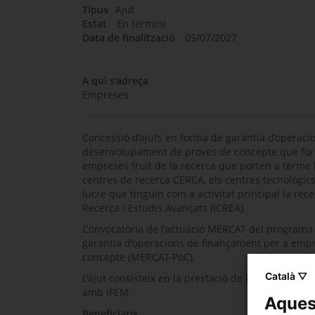
Tipus
Ajut
Estat
En termini
Data de finalització
05/07/2027
A qui s'adreça
Empreses
Concessió d’ajuts en forma de garantia d’operaci
desenvolupament de proves de concepte que forma
empreses fruit de la recerca que porten a terme l
centres de recerca CERCA, els centres tecnològics
lucre que tinguin com a activitat principal la rece
Recerca i Estudis Avançats (ICREA).
Convocatòria de l'actuació MERCAT del programa 
garantia d'operacions de finançament per a empr
concepte (MERCAT-PoC).
Català ▽
L'ajut consisteix en la prestació de l'aval pel 80
amb IFEM.
Aquest
Beneficiaris