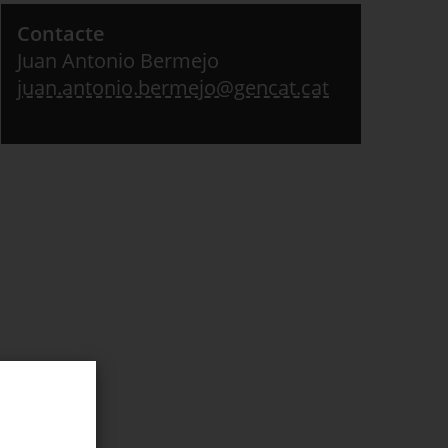
Contacte
Juan Antonio Bermejo
juan.antonio.bermejo@gencat.cat