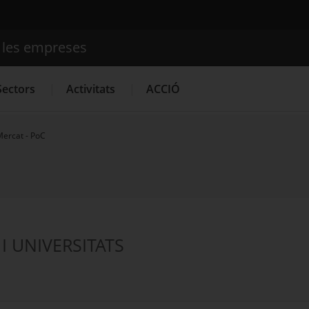
e les empreses
Cercador
Sectors
Activitats
ACCIÓ
Mercat - PoC
Serveis d'innovació
Convocatòries d'ajuts obertes
Últim
I UNIVERSITATS