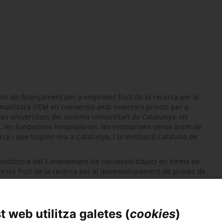
ons de finançament per a empreses fruit de la recerca per al
litzarà IFEM en coinversió amb inversors privats per a
es universitats del sistema universitari de Catalunya, els
, les fundacions hospitalàries, les institucions sense ànim de
rca i que tinguin seu a Catalunya, i la Institució Catalana de
Indústria del Coneixement de concessió d'ajuts en forma de
eses fruit de la recerca per al desenvolupament de proves de
% del risc viu de les operacions de finançament formalitzades
 web utilitza galetes (
cookies
)