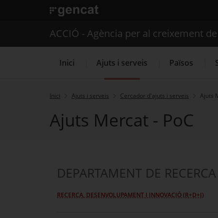
. Obre en una nova finestra.
ACCIÓ - Agència per al creixement d
Inici
Ajuts i serveis
Països
Inici
Ajuts i serveis
Cercador d'ajuts i serveis
Ajuts 
Ajuts Mercat - PoC
Serveis d'internacionalització
DEPARTAMENT DE RECERCA 
RECERCA, DESENVOLUPAMENT I INNOVACIÓ (R+D+I)