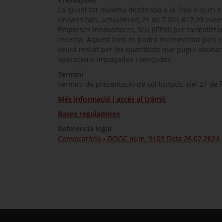
La quantitat màxima destinada a la línia d'ajuts
Universitats, actualment, és de 7.801.617,99 euro
Empreses Innovadores, SLU (IFEM) per formalitza
recerca. Aquest fons es podrà incrementar pels r
veurà reduït per les quantitats que pugui abonar
operacions impagades i vençudes.
Termini
Termini de presentació de sol·licituds: del 27 de 
Més informació i accés al tràmit
Bases reguladores
Referència legal
Convocatòria - DOGC núm. 9109 Data 26.02.2024