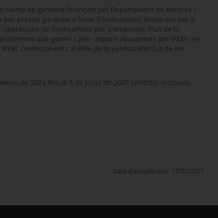
 en forma de garantia finançats pel Departament de Recerca i
s per prestar garantia a favor d'Instruments Financers per a
r operacions de finançament per a empreses fruit de la
endiments que generi i pels imports recuperats per IFEM i es
 IFEM, corresponents al 80% de la pèrdua efectiva de les
febrer de 2024 fins al 5 de juliol de 2027 (ambdós inclosos).
Data d'actualització
15/05/2025