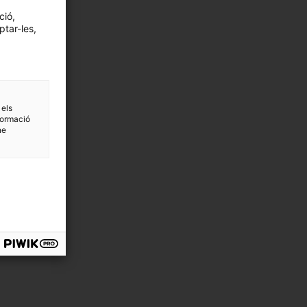
ció,
ptar-les,
 els
formació
ne