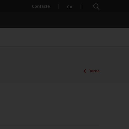
Cercador
. Obre en una nova finestra.
Contacte
CA
es notícies
Properes activitats
Torna