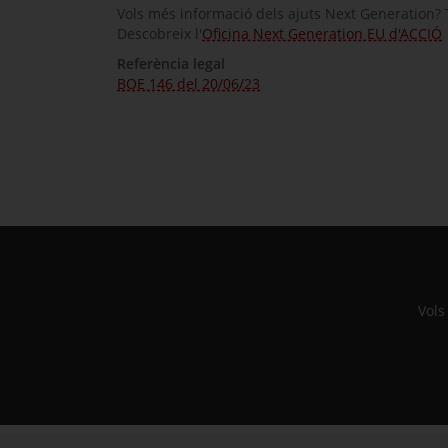
Vols més informació dels ajuts Next Generation? 
Descobreix l'
Oficina Next Generation EU d'ACCIÓ
Referència legal
BOE 146 del 20/06/23
Vols