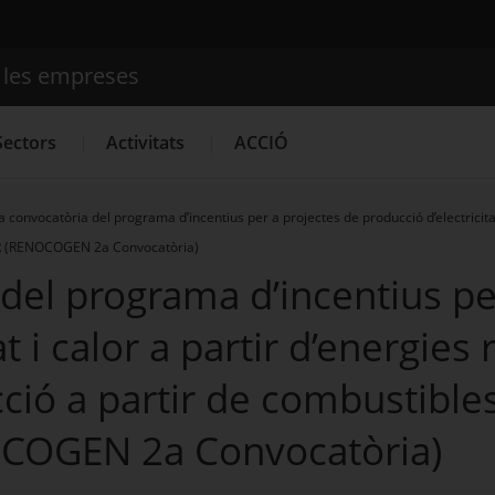
e les empreses
Cercador
Sectors
Activitats
ACCIÓ
 convocatòria del programa d’incentius per a projectes de producció d’electricitat
PRTR (RENOCOGEN 2a Convocatòria)
Serveis d'innovació
Convocatòries d'ajuts obertes
Últim
del programa d’incentius pe
at i calor a partir d’energie
ció a partir de combustibles 
COGEN 2a Convocatòria)