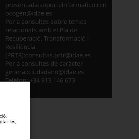
presentada:soporteinformatico.ren
ocogen@idae.es
Per a consultes sobre temes
relacionats amb el Pla de
Recuperació, Transformació i
Resiliència
(PRTR):consultas.prtr@idae.es
Per a consultes de caràcter
general:ciudadano@idae.es
Telèfon: +34 913 146 673
ció,
ptar-les,