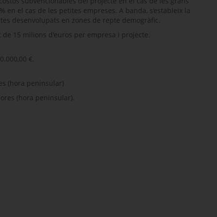
 costos subvencionables del projecte en el cas de les grans
% en el cas de les petites empreses. A banda, s’estableix la
ectes desenvolupats en zones de repte demogràfic.
t de 15 milions d'euros per empresa i projecte.
0.000,00 €.
es (hora peninsular)
hores (hora peninsular).