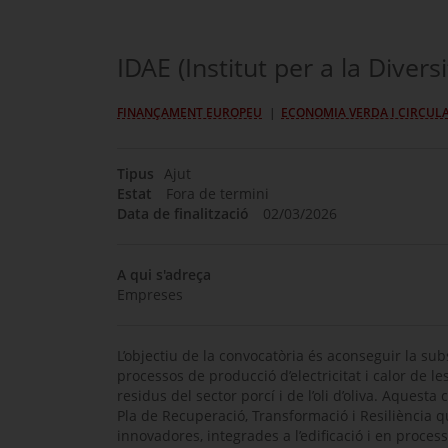
IDAE (Institut per a la Diversi
FINANÇAMENT EUROPEU
ECONOMIA VERDA I CIRCUL
Tipus
Ajut
Estat
Fora de termini
Data de finalització
02/03/2026
A qui s'adreça
Empreses
L’objectiu de la convocatòria és aconseguir la su
processos de producció d’electricitat i calor de l
residus del sector porcí i de l’oli d’oliva. Aques
Pla de Recuperació, Transformació i Resiliència 
innovadores, integrades a l’edificació i en proces