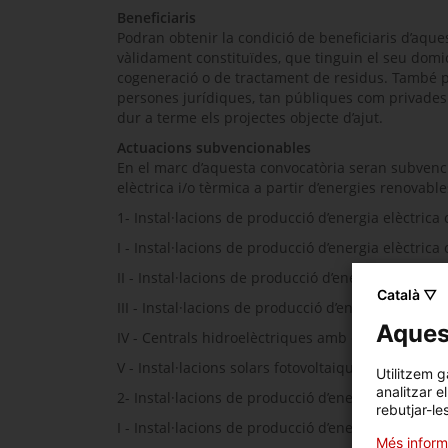
Beneficiaris
Podran obtenir la condició de beneficiaris d’aques
vàlidament constituïdes, que tinguin el seu domici
cogeneració o de tractament de residus. També po
persones jurídiques, tan públiques com privades
dur a terme els projectes objecte d’ajut.
Actuacions subvencionables
En el marc d’aquesta convocatòria seran subvenci
elèctrica i/o tèrmica a partir d’energies renovabl
1- Instal·lacions de producció d’energia elèctrica
I - Instal·lacions de producció d’energia elèctric
II - Instal·lacions de producció d’energia elèctric
Català ▽
III - Instal·lacions de producció d’energia elèctr
Aquest
IV - Centrals hidroelèctriques amb emmagatzemat
V - Instal·lacions solars fotovoltaiques amb emm
Utilitzem g
analitzar e
2- Instal·lacions de producció d’energia tèrmica:
rebutjar-le
I - Instal·lacions de producció d’energia tèrmica 
Més inform