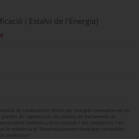
ficació i Estalvi de l'Energia)
AR
bstitució de combustibles fòssils per energies renovables en els
es plantes de cogeneració i les plantes de tractaments de
ta convocatòria s’emmarca en la inversió 1 del component 7 del
que fa referència al “Desenvolupament d’energies renovables
sos productius”.