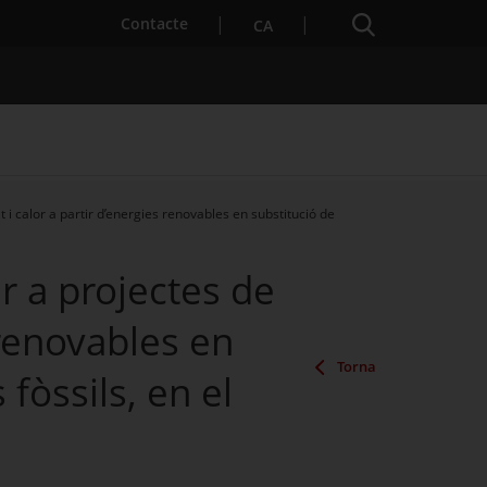
Cercador
. Obre en una nova finestra.
Contacte
CA
 i calor a partir d’energies renovables en substitució de
es notícies
Properes activitats
r a projectes de
s renovables en
Torna
fòssils, en el