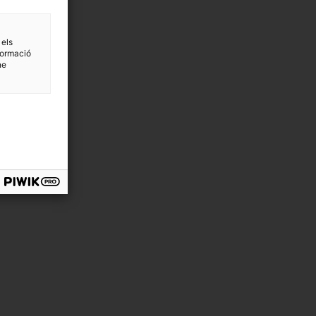
 els
formació
ne