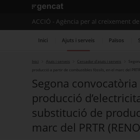
. Obre en una nova finestra.
ACCIÓ - Agència per al creixement d
Inici
Ajuts i serveis
Països
Inici
Ajuts i serveis
Cercador d'ajuts i serveis
Segona
producció a partir de combustibles fòssils, en el marc del 
Serveis d'internacionalització
Segona convocatòria 
producció d’electricit
substitució de produc
marc del PRTR (RENO