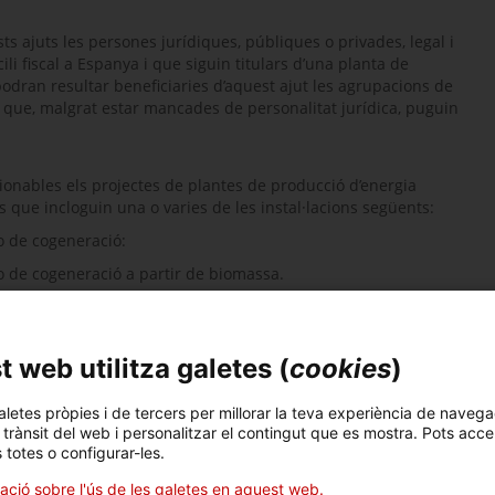
ts ajuts les persones jurídiques, públiques o privades, legal i
li fiscal a Espanya i que siguin titulars d’una planta de
dran resultar beneficiaries d’aquest ajut les agrupacions de
 que, malgrat estar mancades de personalitat jurídica, puguin
onables els projectes de plantes de producció d’energia
es que incloguin una o varies de les instal·lacions següents:
 o de cogeneració:
a o de cogeneració a partir de biomassa.
a o de cogeneració a partir de biogàs.
ica a partir d’energia eòlica amb emmagatzematge elèctric.
 web utilitza galetes (
cookies
)
ge elèctric.
agatzematge elèctric.
aletes pròpies i de tercers per millorar la teva experiència de navega
l trànsit del web i personalitzar el contingut que es mostra. Pots acce
s totes o configurar-les.
a partir de biomassa.
ació sobre l'ús de les galetes en aquest web.