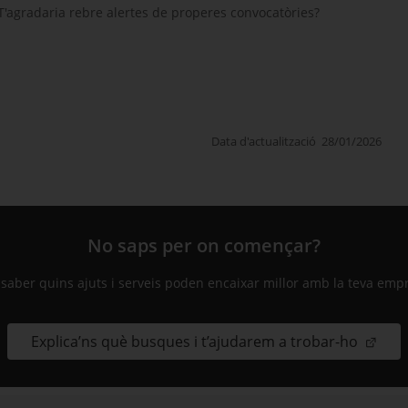
T'agradaria rebre alertes de properes convocatòries?
Data d'actualització
28/01/2026
No saps per on començar?
 saber quins ajuts i serveis poden encaixar millor amb la teva emp
Explica’ns què busques i t’ajudarem a trobar-ho