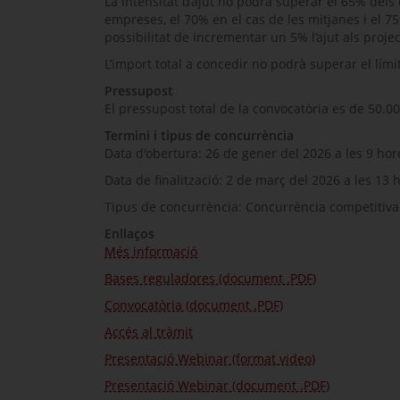
La intensitat d’ajut no podrà superar el 65% dels
empreses, el 70% en el cas de les mitjanes i el 75
possibilitat de incrementar un 5% l’ajut als proj
L’import total a concedir no podrà superar el lími
Pressupost
El pressupost total de la convocatòria es de 50.00
Termini i tipus de concurrència
Data d'obertura: 26 de gener del 2026 a les 9 hor
Data de finalització: 2 de març del 2026 a les 13 
Tipus de concurrència: Concurrència competitiva
Enllaços
Més informació
Bases reguladores (document .PDF)
Convocatòria (document .PDF)
Accés al tràmit
Presentació Webinar (format video)
Presentació Webinar (document .PDF)