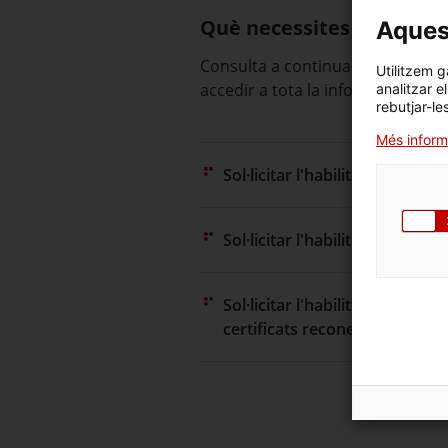
Què necessites fer?
Aquest
Consulta a continuació totes les
Utilitzem g
accedir a tota la informació i con
analitzar e
rebutjar-le
Més inform
Sol·licitar l'habilitació excepc
Sol·licitar l'habilitació provisi
Sol·licitar l'habilitació excep
certificats reconeguts)