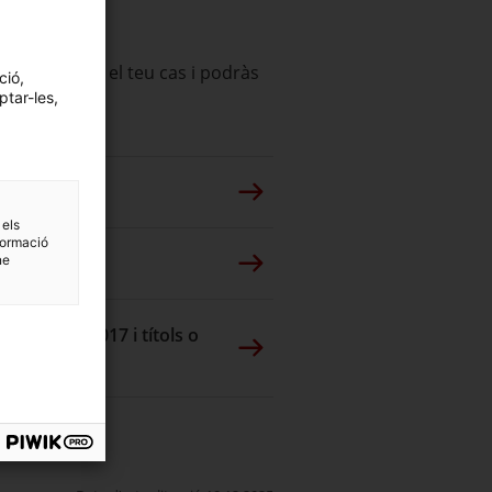
espongui amb el teu cas i podràs
ció,
ptar-les,
 els
formació
ne
r al 31/12/2017 i títols o