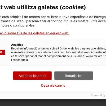
 web utilitza galetes (
cookies
)
 opcions vinculades a aquest tràmit. Selecciona la que corr
aletes pròpies i de tercers per millorar la teva experiència de navega
dicions de tramitació.
l trànsit del web i personalitzar el contingut que es mostra. Pots acce
s totes o configurar-les.
ació sobre l'ús de les galetes en aquest web.
ional
Analítica
Recullen informació anònima sobre l'ús del web, les pàgines que visites,
elements amb els quals interactues i com has arribat al web. Aquesta in
es fa servir per analitzar el comportament dels usuaris al web i millorar-
onal
l'experiència.
cional (per a personal auxiliar amb experiència laboral anterio
Accepta-les totes
Rebutja-les
Desa els canvis
Powered by