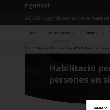
. Obre en una nova finestra.
ACCIÓ - Agència per al creixement d
Inici
Ajuts i serveis
Països
Inici
Ajuts i serveis
Convocatòries d'ajuts
Convocatòr
Serveis d'internacionalització
Habilitació pe
persones en s
Català ▽