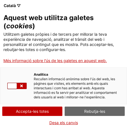
Menú
Cerc
. Obre en una nova finestra.
Català ▽
Aquest web utilitza galetes
ACCIÓ - Agència per al creixement de les empreses
ACCIÓ - Agència per al creixement de les empreses
(
cookies
)
Cercador
Inici
Ajuts a projectes de recerca industrial i
Utilitzem galetes pròpies i de tercers per millorar la teva
desenvolupament experimental en cooperació
experiència de navegació, analitzar el trànsit del web i
internacional (Nuclis R+D Internacional)
Ajuts i serveis
personalitzar el contingut que es mostra. Pots acceptar-les,
rebutjar-les totes o configurar-les.
Països
Sol·licitar l'ajut
Més informació sobre l'ús de les galetes en aquest web.
Serveis d'internacionalització
Serveis d'innovació
Sectors
Analítica
Convocatòries d'ajuts obertes
Últimes notícies
Recullen informació anònima sobre l'ús del web, les
Activitats
pàgines que visites, els elements amb els quals
Per Internet
interactues i com has arribat al web. Aquesta
Properes activitats
informació es fa servir per analitzar el comportament
ACCIÓ
. Ves a Formulari de sol·licitud 
Inicia
dels usuaris al web i millorar-ne l'experiència.
. Obre en una nova finestra.
Contacte
Accepta-les totes
Rebutja-les
QUAN
Fora de termini
Idioma:
ca
Desa els canvis