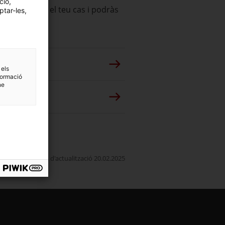
ció,
espongui amb el teu cas i podràs
ptar-les,
 els
formació
ne
Data d'actualització 20.02.2025