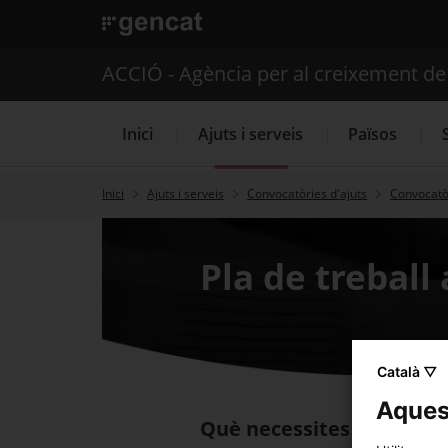
. Obre en una nova finestra.
ACCIÓ - Agència per al creixement d
Inici
Ajuts i serveis
Països
Inici
Ajuts i serveis
Convocatòries d'ajuts
Convocatòr
Serveis d'internacionalització
Pla de treball
Català ▽
Aquest
Què necessites fer?