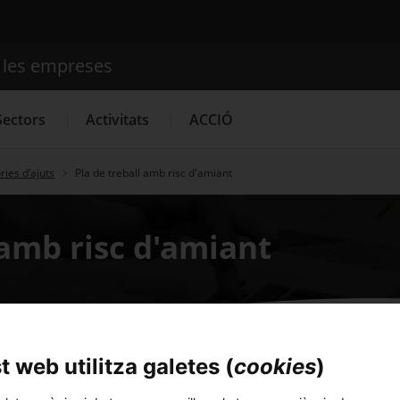
e les empreses
Cercador
Sectors
Activitats
ACCIÓ
ies d’ajuts
Pla de treball amb risc d'amiant
Serveis d'innovació
Convocatòries d'ajuts obertes
Últim
 amb risc d'amiant
 web utilitza galetes (
cookies
)