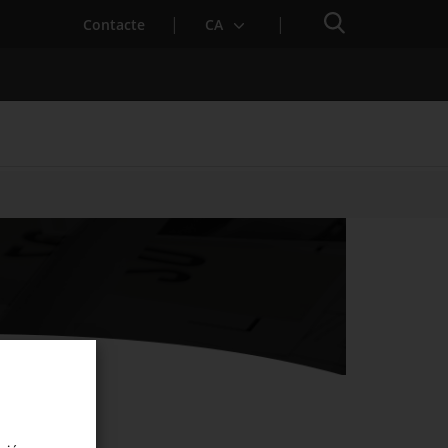
Cercador
. Obre en una nova finestra.
Contacte
CA
es notícies
Properes activitats