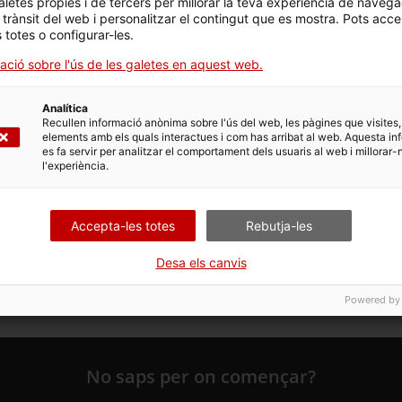
aletes pròpies i de tercers per millorar la teva experiència de navega
 opcions vinculades a aquest tràmit. Selecciona la que corr
l trànsit del web i personalitzar el contingut que es mostra. Pots acce
s totes o configurar-les.
dicions de tramitació.
ació sobre l'ús de les galetes en aquest web.
Analítica
Recullen informació anònima sobre l'ús del web, les pàgines que visites,
elements amb els quals interactues i com has arribat al web. Aquesta in
es fa servir per analitzar el comportament dels usuaris al web i millorar-
l'experiència.
ns de treball amb risc d'amiant aprovats
Accepta-les totes
Rebutja-les
Desa els canvis
Powered by
No saps per on començar?