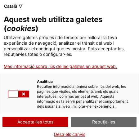
Menú
Cerc
. Obre en una nova finestra.
Català ▽
Aquest web utilitza galetes
ACCIÓ - Agència per al creixement de les empreses
ACCIÓ - Agència per al creixement de les empreses
(
cookies
)
Cercador
Inici
Utilitzem galetes pròpies i de tercers per millorar la teva
Sòls contaminats. Tramitacions
experiència de navegació, analitzar el trànsit del web i
Ajuts i serveis
relacionades amb l'article 3 del
personalitzar el contingut que es mostra. Pots acceptar-les,
rebutjar-les totes o configurar-les.
Reial Decret 9/2005
Països
Més informació sobre l'ús de les galetes en aquest web.
Serveis d'internacionalització
Serveis d'innovació
Sectors
Analítica
Convocatòries d'ajuts obertes
Últimes notícies
Recullen informació anònima sobre l'ús del web, les
Activitats
Què necessites fer?
pàgines que visites, els elements amb els quals
interactues i com has arribat al web. Aquesta
Properes activitats
informació es fa servir per analitzar el comportament
Consulta a continuació totes les opcions
ACCIÓ
dels usuaris al web i millorar-ne l'experiència.
vinculades a aquest tràmit. Selecciona la que
. Obre en una nova finestra.
Contacte
correspongui amb el teu cas i podràs
Accepta-les totes
Rebutja-les
accedir a tota la informació i condicions de
tramitació.
Idioma:
ca
Desa els canvis