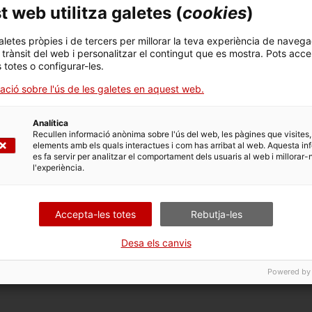
 web utilitza galetes (
cookies
)
aletes pròpies i de tercers per millorar la teva experiència de navega
 opcions vinculades a aquest tràmit. Selecciona la que corr
l trànsit del web i personalitzar el contingut que es mostra. Pots acce
dicions de tramitació.
s totes o configurar-les.
ació sobre l'ús de les galetes en aquest web.
Analítica
Recullen informació anònima sobre l'ús del web, les pàgines que visites,
elements amb els quals interactues i com has arribat al web. Aquesta in
es fa servir per analitzar el comportament dels usuaris al web i millorar-
l'experiència.
Accepta-les totes
Rebutja-les
Desa els canvis
Powered by