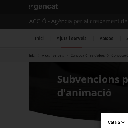
. Obre en una nova finestra.
ACCIÓ - Agència per al creixement d
Inici
Ajuts i serveis
Països
Inici
Ajuts i serveis
Convocatòries d'ajuts
Convocatòr
Serveis d'internacionalització
Subvencions pe
d'animació
Català ▽