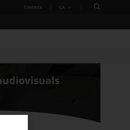
Cercador
. Obre en una nova finestra.
Contacte
CA
es notícies
Properes activitats
audiovisuals