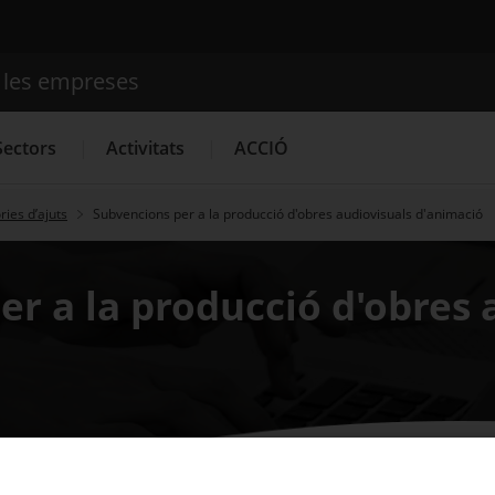
e les empreses
Cercador
Sectors
Activitats
ACCIÓ
ies d’ajuts
Subvencions per a la producció d'obres audiovisuals d'animació
Serveis d'innovació
Convocatòries d'ajuts obertes
Últim
r a la producció d'obres 