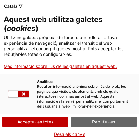
Menú
Cerc
. Obre en una nova finestra.
Català ▽
Aquest web utilitza galetes
ACCIÓ - Agència per al creixement de les empreses
ACCIÓ - Agència per al creixement de les empreses
(
cookies
)
Cercador
Inici
Utilitzem galetes pròpies i de tercers per millorar la teva
Subvencions per a la realització de
experiència de navegació, analitzar el trànsit del web i
Ajuts i serveis
cursos de català per a adults
personalitzar el contingut que es mostra. Pots acceptar-les,
rebutjar-les totes o configurar-les.
(PLG540)
Països
Més informació sobre l'ús de les galetes en aquest web.
Serveis d'internacionalització
Serveis d'innovació
Sectors
Analítica
Convocatòries d'ajuts obertes
Últimes notícies
Recullen informació anònima sobre l'ús del web, les
Activitats
Què necessites fer?
pàgines que visites, els elements amb els quals
interactues i com has arribat al web. Aquesta
Properes activitats
informació es fa servir per analitzar el comportament
Consulta a continuació totes les opcions
ACCIÓ
dels usuaris al web i millorar-ne l'experiència.
vinculades a aquest tràmit. Selecciona la que
. Obre en una nova finestra.
Contacte
correspongui amb el teu cas i podràs
Accepta-les totes
Rebutja-les
accedir a tota la informació i condicions de
tramitació.
Idioma:
ca
Desa els canvis