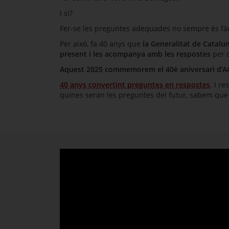
I si?
Fer-se les preguntes adequades no sempre és fàc
Per això, fa 40 anys que
la Generalitat de Catalu
present i les acompanya amb les respostes
per c
Aquest 2025 commemorem el 40è aniversari d’A
40 anys convertint preguntes en respostes
. I r
quines seran les preguntes del futur, sabem qu