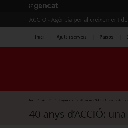
. Obre en una nova finestra.
ACCIÓ - Agència per al creixement d
Inici
Ajuts i serveis
Països
Serveis d'internacionalització
Inici
ACCIÓ
L'agència
40 anys d’ACCIÓ: una història 
40 anys d’ACCIÓ: una 