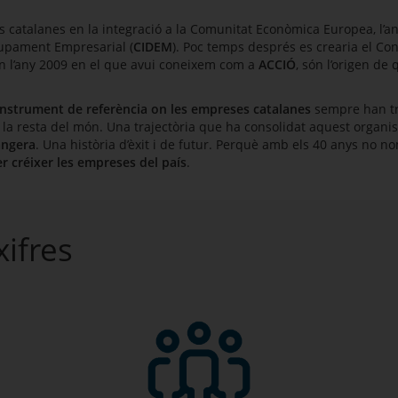
 catalanes en la integració a la Comunitat Econòmica Europea, l’a
olupament Empresarial (
CIDEM
). Poc temps després es crearia el C
ien l’any 2009 en el que avui coneixem com a
ACCIÓ
, són l’origen d
 instrument de referència on les empreses catalanes
sempre han tr
la resta del món. Una trajectòria que ha consolidat aquest organi
angera
. Una història d’èxit i de futur. Perquè amb els 40 anys no 
er créixer les empreses del país
.
xifres