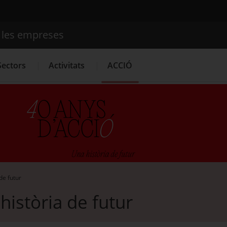
e les empreses
Cercador
Sectors
Activitats
ACCIÓ
Serveis d'innovació
Convocatòries d'ajuts obertes
Últim
de futur
història de futur