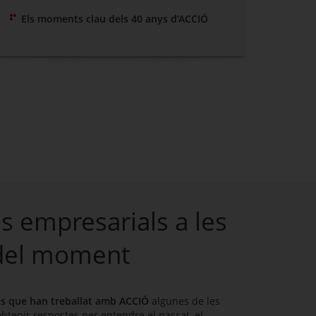
Els moments clau dels 40 anys d’ACCIÓ
s empresarials a les
del moment
es que han treballat amb ACCIÓ
algunes de les
btenir respostes per entendre el passat, el