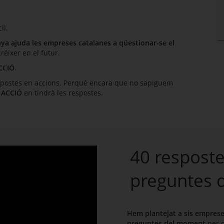
il.
nya ajuda les empreses catalanes a qüestionar-se el
réixer en el futur.
CCIÓ
.
espostes en accions. Perquè encara que no sapiguem
e
ACCIÓ
en tindrà les respostes.
40 resposte
preguntes 
Hem plantejat a sis empres
preguntes del moment
per o