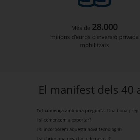
28.000
Més de
milions d’euros d’inversió privada
mobilitzats
El manifest dels 40
Tot comença amb una pregunta
. Una bona preg
I si comencem a exportar?
I si incorporem aquesta nova tecnologia?
I si obrim una nova línia de negoci?