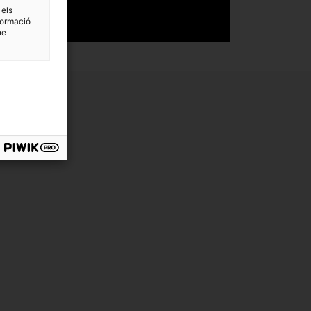
 els
formació
ne