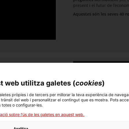
present i el futur de l’econo
Aquestes són les seves 40 r
postes
 web utilitza galetes (
cookies
)
nes que han fet possible el
i vocació de servei públic.
aletes pròpies i de tercers per millorar la teva experiència de navega
l trànsit del web i personalitzar el contingut que es mostra. Pots acce
ACCIÓ
per il·lustrar l’ahir,
s totes o configurar-les.
ació sobre l'ús de les galetes en aquest web.
Analítica