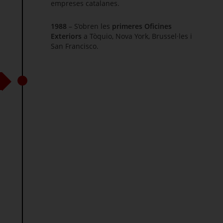
empreses catalanes.
1988
– S’obren les
primeres Oficines
Exteriors
a Tòquio, Nova
York
, Brussel·les i
San Francisco
.