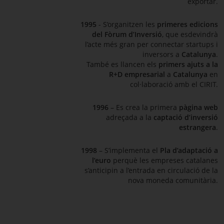
exportar.
1995
- S’organitzen les
primeres edicions
del Fòrum d’Inversió
, que esdevindrà
l’acte més gran per connectar
startups
i
inversors a
Catalunya
.
També es llancen els
primers ajuts a la
R+D empresarial
a
Catalunya
en
col·laboració amb el CIRIT.
1996
– Es crea la primera
pàgina web
adreçada a la
captació d’inversió
estrangera
.
1998
– S’implementa el
Pla d’adaptació a
l’euro
perquè les empreses catalanes
s’anticipin a l’entrada en circulació de la
nova moneda comunitària.