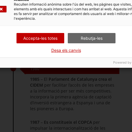
Recullen informació anònima sobre l'ús del web, les pàgines que visites,
elements amb els quals interactues i com has arribat al web. Aquesta in
es fa servir per analitzar el comportament dels usuaris al web i millorar-
l'experiència.
Accepta-les totes
Rebutja-les
ls 40 anys d’ACCIÓ
Desa els canvis
Powered by
1980
1985
– El
Parlament de Catalunya crea el
CIDEM
per facilitar l’accés de les empreses
a la informació per ser més competitives.
Incorpora la primera agència de captació
d’inversió estrangera a Espanya i una de
les pioneres a Europa.
1987
–
Es constitueix el COPCA
per
impulsar la internacionalització de les