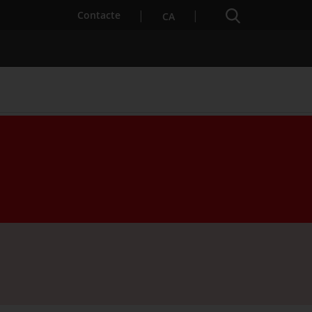
Cercador
. Obre en una nova finestra.
Contacte
CA
es notícies
Properes activitats