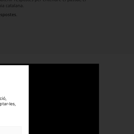
mia catalana.
espostes
.
ció,
ptar-les,