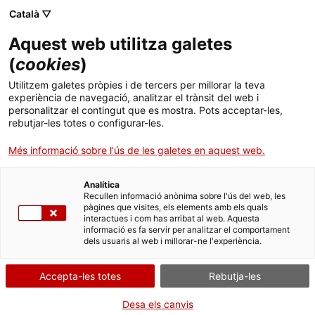
Menú
Cerc
. Obre en una nova finestra.
Català ▽
Aquest web utilitza galetes
ACCIÓ - Agència per al creixement de les empreses
ACCIÓ - Agència per al creixement de les empreses
Cercador
(
cookies
)
Inici
Utilitzem galetes pròpies i de tercers per millorar la teva
experiència de navegació, analitzar el trànsit del web i
Ajuts i serveis
personalitzar el contingut que es mostra. Pots acceptar-les,
rebutjar-les totes o configurar-les.
Països
Més informació sobre l'ús de les galetes en aquest web.
Serveis d'internacionalització
Serveis d'innovació
Sectors
Analítica
Convocatòries d'ajuts obertes
Últimes notícies
Recullen informació anònima sobre l'ús del web, les
Activitats
Oficina Exterior de Catalunya a Pequín
pàgines que visites, els elements amb els quals
interactues i com has arribat al web. Aquesta
Properes activitats
informació es fa servir per analitzar el comportament
ACCIÓ
dels usuaris al web i millorar-ne l'experiència.
Vols fer negoci a la Xina?
. Obre en una nova finestra.
Contacte
Vols que la teva empresa s'obri camí al mercat més gran del món?
Accepta-les totes
Rebutja-les
Si vols entrar a la Xina, l'
Oficina Exterior de Catalunya a Pequín
t'ajuda a endinsar-t'hi de forma segura i eficaç.
Idioma:
ca
Desa els canvis