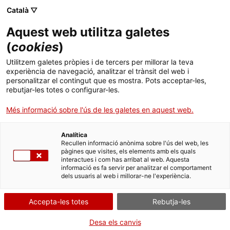
Menú
Cerc
. Obre en una nova finestra.
Català ▽
Aquest web utilitza galetes
ACCIÓ - Agència per al creixement de les empreses
ACCIÓ - Agència per al creixement de les empreses
Cercador
(
cookies
)
Inici
Utilitzem galetes pròpies i de tercers per millorar la teva
experiència de navegació, analitzar el trànsit del web i
Ajuts i serveis
personalitzar el contingut que es mostra. Pots acceptar-les,
rebutjar-les totes o configurar-les.
Països
Més informació sobre l'ús de les galetes en aquest web.
Serveis d'internacionalització
Serveis d'innovació
Sectors
Analítica
Convocatòries d'ajuts obertes
Últimes notícies
Recullen informació anònima sobre l'ús del web, les
Activitats
Oficina Exterior de Catalunya a Xangai
pàgines que visites, els elements amb els quals
interactues i com has arribat al web. Aquesta
Properes activitats
informació es fa servir per analitzar el comportament
ACCIÓ
dels usuaris al web i millorar-ne l'experiència.
Vols fer negoci a la Xina?
. Obre en una nova finestra.
Contacte
Vols que la teva empresa aprofiti les oportunitats del mercat més
Accepta-les totes
Rebutja-les
gran del món? Si vols entrar a la Xina, l'
Oficina Exterior de
Comerç i Inversions de Catalunya a Xangai
t'ajuda a posar-hi un
Idioma:
ca
Desa els canvis
peu de forma segura i eficaç.