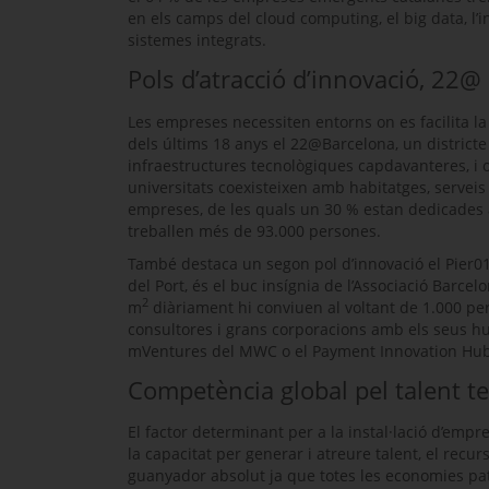
en els camps del
cloud computing
, el
big data
, l’
sistemes integrats.
Pols d’atracció d’innovació, 22@ 
Les empreses necessiten entorns on es facilita la 
dels últims 18 anys el 22@Barcelona, un districte
infraestructures tecnològiques capdavanteres, i 
universitats coexisteixen amb habitatges, serveis
empreses, de les quals un 30 % estan dedicades a 
treballen més de 93.000 persones.
També destaca un segon pol d’innovació el Pier01
del Port, és el buc insígnia de l’Associació Barcel
2
m
diàriament hi conviuen al voltant de 1.000 p
consultores i grans corporacions amb els seus
h
mVentures
del
MWC
o el
Payment Innovation Hu
Competència global pel talent t
El factor determinant per a la instal·lació d’emp
la capacitat per generar i atreure talent, el recu
guanyador absolut ja que totes les economies pate