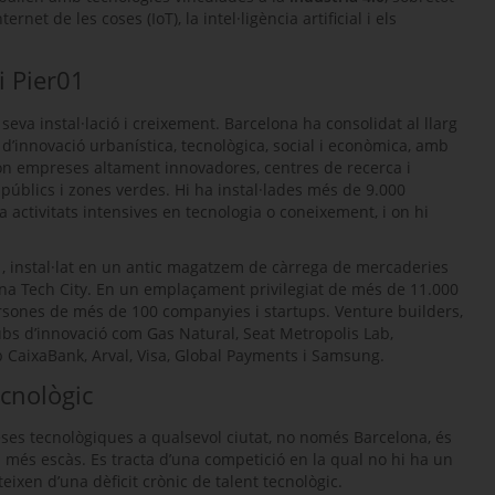
internet de les coses (IoT), la intel·ligència artificial i els
i Pier01
seva instal·lació i creixement. Barcelona ha consolidat al llarg
 d’innovació urbanística, tecnològica, social i econòmica, amb
on empreses altament innovadores, centres de recerca i
 públics i zones verdes. Hi ha instal·lades més de 9.000
activitats intensives en tecnologia o coneixement, i on hi
, instal·lat en un antic magatzem de càrrega de mercaderies
ona
Tech City
. En un emplaçament privilegiat de més de 11.000
ersones de més de 100 companyies i
startups
.
Venture builders
,
ubs
d’innovació com Gas Natural, Seat Metropolis Lab,
b
CaixaBank, Arval, Visa,
Global Payments
i
Samsung
.
ecnològic
reses tecnològiques a qualsevol ciutat, no només Barcelona, és
rs més escàs. Es tracta d’una competició en la qual no hi ha un
ixen d’una dèficit crònic de talent tecnològic.