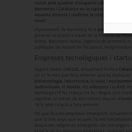
ciutat amb qualitat d’ocupació i de vida
", apunta
Barcelona i Catalunya en la captació d’inversion
aquesta direcció i reafirma la nostra aposta per 
nivell
".
L’Ajuntament de Barcelona fa la
promoció econòm
generen ocupació a través de la Direcció de Promo
Activa. Barcelona Activa, l’agència de promoció
polítiques de foment de l’ocupació, l’emprenedori
Empreses tecnològiques i
start
Segons dades d’
ACCIÓ
, actualment hi ha a
Catalu
un 21 % més que l’any anterior, que es dediquen
biotecnologia
, l’
electrònica
, la
salut i equipamen
audiovisuals
, el
mobile
, els
videojocs
i la
R+D
. P
Alemanya (18 %), França (14 %) i Regne Unit (14 %)
registrat un volum de 493 milions d’euros d’
inver
18 % amb relació a l’any anterior.
Pel que fa a les empreses emergents, actualmen
que fa tres anys, que ocupen 16.900 treballadors,
d’aquestes empreses emergents són estrangers, u
el 64 % de les empreses emergents catalanes tre