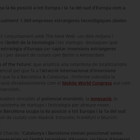
 la 8a posició a tot Europa i la 1a del sud d’Europa com a
ctualment 1.369 empreses estrangeres tecnològiques (dades
es
’ conjuntament amb
The Next Web
–un dels mitjans i
n l’
àmbit de la tecnologia
i les
startups
- destaquen que
 estratègia d’Europa
per
captar inversions estrangeres
s i per davant de ciutats com Berlín o Amsterdam.
s of the Future
’, que analitza una setantena de localitzacions
cial pel que fa a l’
atracció internacional d’inversions
el que fa a Barcelona & Catalunya , l’informe subratlla la
bració d’esdeveniments com el
Mobile World Congress
així com
iversitats.
icadors vinculats al
potencial econòmic
, la
innovació
, la
’ecosistema de
startups
i l’estratègia per atreure noves
ue
Barcelona ocupa la 8a posició a tot Europa i la 1a del sud
ant de ciutats com Madrid, Estocolm,
Frankfurt
o Munich.
.
ls
Chacón
, "
Catalunya i Barcelona s’estan posicionat sense
resarials en l’àmbit tecnològic d’Europa, un tipus d’inversió