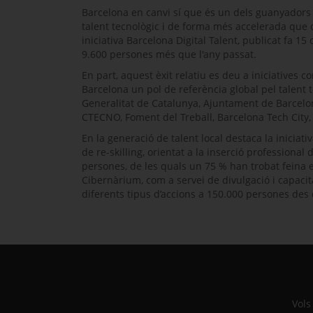
Barcelona en canvi sí que és un dels guanyadors
talent tecnològic i de forma més accelerada que d’
iniciativa
Barcelona Digital Talent
, publicat fa 15
9.600 persones més que l'any passat.
En part, aquest èxit relatiu es deu a iniciatives 
Barcelona un pol de referència global pel talent te
Generalitat de Catalunya, Ajuntament de Barcelo
CTECNO, Foment del Treball,
Barcelona Tech City
En la generació de talent local destaca la iniciati
de
re-skilling
, orientat a la inserció professional 
persones, de les quals un 75 % han trobat feina 
Cibernàrium, com a servei de divulgació i capacit
diferents tipus d’accions a 150.000 persones des
Vols