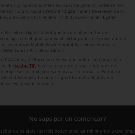
 relatius, proporcionalment és capaç de generar i atreure més
altres ciutats. Segons l’estudi "
Digital Talent Overview
" de la
 dies, a Barcelona hi treballen 77.000 professionals digitals,
com
Barcelona Digital Talent
que té com objectiu fer de
cnològic i en el qual s’alinea el sector públic i el privat amb la
na, la Fundació
Mobile World Capital
Barcelona, Fundació
, 22@
Network
i
Barcelona Global
.
va
IT Academy
de Barcelona Activa que amb el seu programa
dins del
sector TIC
, ha estat capaç de formar centenars de
en empreses tecnològiques en acabar la formació. En total, el
ació en tecnologia, ha donat suport formatiu digital amb
 de la seva posada en marxa.
No saps per on començar?
 saber quins ajuts i serveis poden encaixar millor amb la teva emp