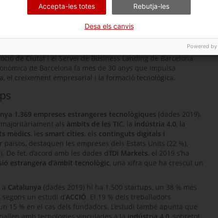
 el tinent, que rebla que "
aquest bon posicionament de
Accepta-les totes
Rebutja-les
s en àmbit tecnològic ens esperona a seguir treballant en
fer de la ciutat un
hub
tecnològic i de talent de primer
Desa els canvis
Powered by
ica internacional
i l’
atracció de projectes d’inversió
que
ció de Ciutat i el Servei de
Business Landing
de Barcelona
 econòmica de Barcelona fa més de 30 anys que impulsa
a, el creixement empresarial i la formació tecnològica.
ups
nya 1.369 empreses estrangeres tecnològiques
(dades 2019),
 majoritàriament als
àmbits de les TIC
, la
indústria 4.0
, la
ts mèdics
, les
smart cities
, els
continguts digitals i
er països, destaquen les empreses dels Estats Units (22 %),
. De fet, d’acord amb les dades d’
fDi Markets
, el 2019 s’ha
sió estrangera d’àmbit tecnològic
, una xifra que ha crescut un
t a
Catalunya
(dades 2019) hi ha 1.500
startups
, un 38 % més
 segons un estudi d’
ACCIÓ
. El 19 % dels treballadors
n 15 % en el cas dels fundadors. L’estudi també apunta que
ballen amb tecnologies vinculades a la
indústria 4.0
, sobretot