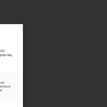
ció,
ptar-les,
 els
formació
ne