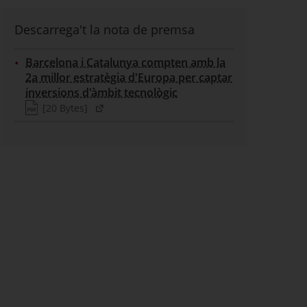
Descarrega't la nota de premsa
Barcelona i Catalunya compten amb la
2a millor estratègia d'Europa per captar
(Tipus de fitxer pdf)
inversions d'àmbit tecnològic
(???generic.finestra.nova???)
(Pes del fitxer)
[20 Bytes]