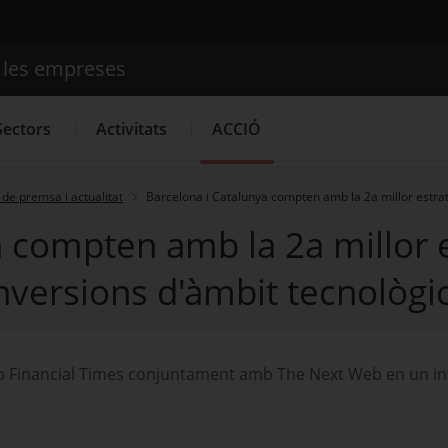
e les empreses
Cercador
Sectors
Activitats
ACCIÓ
de premsa i actualitat
Barcelona i Catalunya compten amb la 2a millor estrat
a compten amb la 2a millor 
Serveis d'innovació
Convocatòries d'ajuts obertes
Últim
nversions d'àmbit tecnològi
grup Financial Times conjuntament amb The Next Web en un i