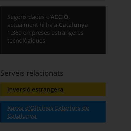
Segons dades d’
ACCIÓ
,
actualment hi ha a
Catalunya
1.369 empreses estrangeres
tecnològiques
Serveis relacionats
Inversió estrangera
Xarxa d'Oficines Exteriors de
Catalunya