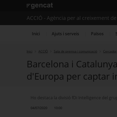
. Obre en una nova finestra.
ACCIÓ - Agència per al creixement d
Inici
Ajuts i serveis
Països
Inici
ACCIÓ
Sala de premsa i comunicació
Cercador 
Barcelona i Cataluny
Serveis d'internacionalització
d'Europa per captar i
Ho destaca la divisió fDi Intelligence del 
04/07/2020
10:00