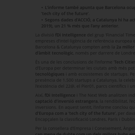
L’informe també apunta que Barcelona ocupa
‘
tech city of the future
’
.
Segons dades d’ACCIÓ, a Catalunya hi ha a
2019), un 21 % més que l’any anterior
.
La divisió
fDi Intelligence
del grup ‘
Financial Tim
empreses d’intel·ligència de referència europea e
Barcelona & Catalunya compten amb la
2a millor
d’àmbit tecnològic
, només per darrere de Londre
És una de les conclusions de l’informe ‘
Tech Citie
d’Europa per determinar les ciutats amb més poten
tecnològiques
i amb ecosistemes de
startups
. P
presència de 1.500
startups
a Catalunya, la cele
l’existència del 22@, el Pier01, parcs científics i un
Així,
fDi Intelligence
i
The Next Web
analitzen ind
captació d’inversió estrangera
, la rendibilitat, l
inversions. En aquest sentit, l’informe conclou q
d’Europa com a ‘
tech city of the future
’
, per dav
Encapçalen la classificació Londres, París i Dublín
Per la consellera d’Empresa i Coneixement, Ànge
cap mena de dubte com un dels millors
hubs
emp