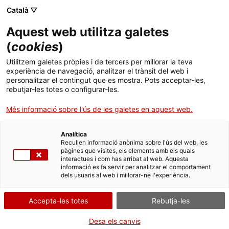
Menú
Cerc
. Obre en una nova finestra.
Català ▽
Aquest web utilitza galetes
ACCIÓ - Agència per al creixement de les empreses
ACCIÓ - Agència per al creixement de les empreses
Cercador
(
cookies
)
Inici
L’empresa catalana 8wires i Eurecat reben 2,4
Utilitzem galetes pròpies i de tercers per millorar la teva
M€ d’un projecte europeu per millorar la
experiència de navegació, analitzar el trànsit del web i
Ajuts i serveis
personalitzar el contingut que es mostra. Pots acceptar-les,
preparació de pacients abans d’una operació
rebutjar-les totes o configurar-les.
Països
Més informació sobre l'ús de les galetes en aquest web.
L'empresa i el centre tecnològic català desenvoluparan dues
Serveis d'internacionalització
Serveis d'innovació
Sectors
solucions per ajudar els pacients majors de 65 anys a deixar de
fumar i beure un mes abans d’una operació quirúrgica, fet que
Analítica
Convocatòries d'ajuts obertes
Últimes notícies
Recullen informació anònima sobre l'ús del web, les
pot reduir en un 50% possibles complicacions
Activitats
pàgines que visites, els elements amb els quals
interactues i com has arribat al web. Aquesta
Properes activitats
04/10/2020
11:00
informació es fa servir per analitzar el comportament
ACCIÓ
dels usuaris al web i millorar-ne l'experiència.
. Obre en una nova finestra.
Contacte
Accepta-les totes
Rebutja-les
ca
Desa els canvis