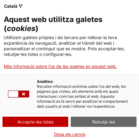
Menú
Cerc
. Obre en una nova finestra.
Català ▽
Aquest web utilitza galetes
ACCIÓ - Agència per al creixement de les empreses
ACCIÓ - Agència per al creixement de les empreses
Cercador
(
cookies
)
Inici
El secretari d’Empresa i Competitivitat i
Utilitzem galetes pròpies i de tercers per millorar la teva
alguns dels principals centres de serveis
experiència de navegació, analitzar el trànsit del web i
Ajuts i serveis
personalitzar el contingut que es mostra. Pots acceptar-les,
compartits a Catalunya, com Bayer o Agilent,
rebutjar-les totes o configurar-les.
analitzen noves vies de col·laboració
Països
Més informació sobre l'ús de les galetes en aquest web.
Serveis d'internacionalització
Serveis d'innovació
Sectors
El secretari d’Empresa i Competitivitat, Pere Torres i la consellera
Analítica
Convocatòries d'ajuts obertes
Últimes notícies
delegada d’ACCIÓ, Núria Betriu, s’han interessat per les
Recullen informació anònima sobre l'ús del web, les
Activitats
perspectives de futur de les empreses d’aquest sector
pàgines que visites, els elements amb els quals
interactues i com has arribat al web. Aquesta
Properes activitats
05/05/2015
12:58
informació es fa servir per analitzar el comportament
ACCIÓ
dels usuaris al web i millorar-ne l'experiència.
. Obre en una nova finestra.
El secretari d’Empresa i Competitivitat, Pere Torres i la
Contacte
Accepta-les totes
Rebutja-les
consellera delegada d’ACCIÓ, Núria Betriu, s’han interessat
per les perspectives de futur de les empreses d’aquest
ca
Desa els canvis
sector
.