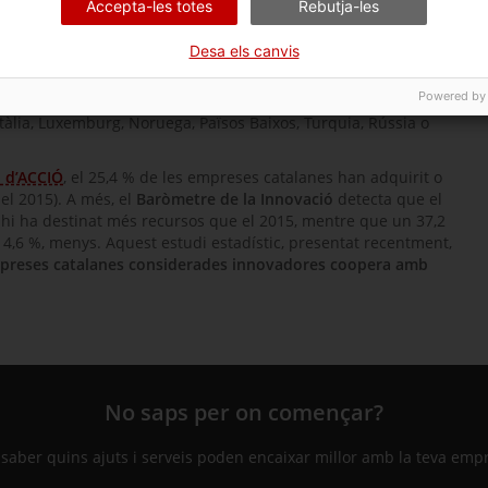
d’
ACCIÓ
en aquests països. Les agències treballaran
Accepta-les totes
Rebutja-les
dels seus països amb projectes que encaixin amb les
rsa.
Desa els canvis
promoguts per la Comissió Europea i finançats en el marc del
Powered by
uran de dur a terme entre empreses catalanes i socis de
Itàlia, Luxemburg, Noruega, Països Baixos, Turquia, Rússia o
ó d’ACCIÓ
, el 25,4 % de les empreses catalanes han adquirit o
el 2015). A més, el
Baròmetre de la Innovació
detecta que el
hi ha destinat més recursos que el 2015, mentre que un 37,2
 4,6 %, menys. Aquest estudi estadístic, presentat recentment,
preses catalanes considerades innovadores coopera amb
No saps per on començar?
 saber quins ajuts i serveis poden encaixar millor amb la teva emp