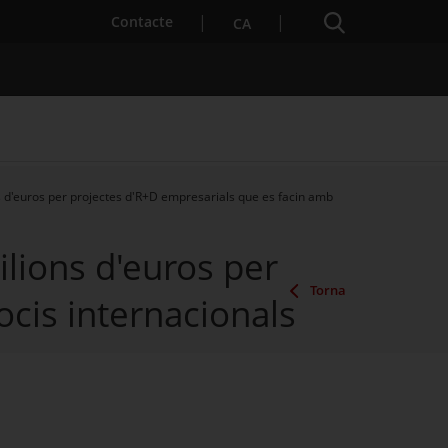
Cercador
. Obre en una nova finestra.
Contacte
CA
ns d'euros per projectes d'R+D empresarials que es facin amb
es notícies
Properes activitats
ilions d'euros per
Torna
cis internacionals