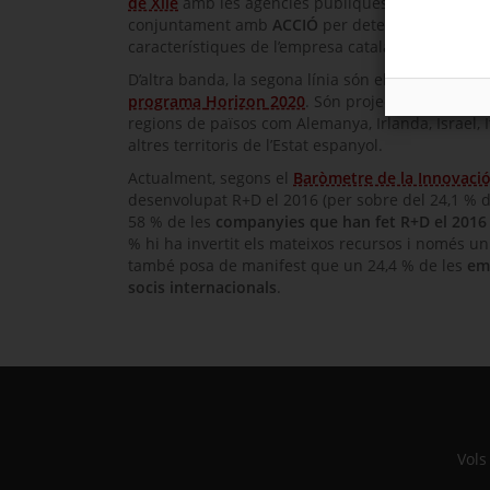
de Xile
amb les agències públiques homòlogues 
conjuntament amb
ACCIÓ
per detectar empreses 
característiques de l’empresa catalana, i a la inve
D’altra banda, la segona línia són els ajuts
Eranet
programa
Horizon
2020
. Són projectes que s’ha
regions de països com Alemanya, Irlanda, Israel, 
altres territoris de l’Estat espanyol.
Actualment, segons el
Baròmetre de la Innovaci
desenvolupat R+D el 2016 (per sobre del 24,1 % d
58 % de les
companyies que han fet R+D el 2016
% hi ha invertit els mateixos recursos i només un
també posa de manifest que un 24,4 % de les
em
socis internacionals
.
Vols