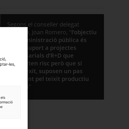
Segons el conseller delegat
d’
ACCIÓ
, Joan Romero, "
l’objectiu
de l’administració pública és
donar suport a projectes
empresarials d’R+D que
ció,
comporten risc però que si
ptar-les,
tenen èxit, suposen un pas
endavant pel teixit productiu
del país
"
 els
formació
ne