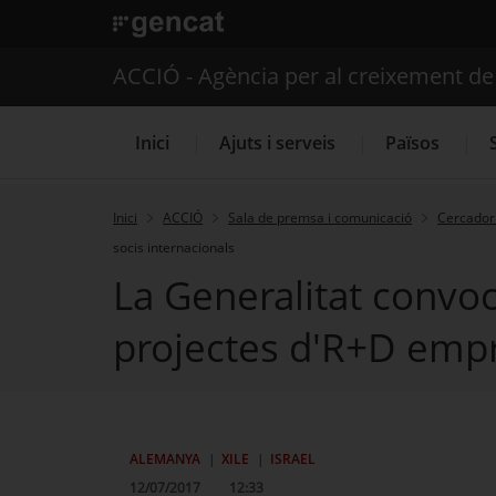
. Obre en una nova finestra.
ACCIÓ - Agència per al creixement d
Inici
Ajuts i serveis
Països
Inici
ACCIÓ
Sala de premsa i comunicació
Cercador 
socis internacionals
Serveis d'internacionalització
La Generalitat convoc
projectes d'R+D empr
ALEMANYA
XILE
ISRAEL
12/07/2017
12:33