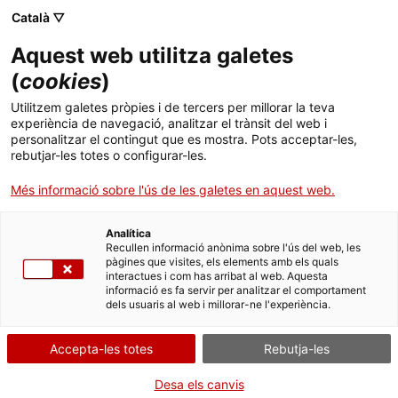
Menú
Cerc
. Obre en una nova finestra.
Català ▽
Aquest web utilitza galetes
ACCIÓ - Agència per al creixement de les empreses
ACCIÓ - Agència per al creixement de les empreses
Cercador
(
cookies
)
Inici
El grup Financial Times reconeix l’estratègia
Utilitzem galetes pròpies i de tercers per millorar la teva
del Govern en la captació d’inversions
experiència de navegació, analitzar el trànsit del web i
Ajuts i serveis
personalitzar el contingut que es mostra. Pots acceptar-les,
estrangeres
rebutjar-les totes o configurar-les.
Països
Més informació sobre l'ús de les galetes en aquest web.
La publicació ‘fDi Magazine’ atorga l’agència ACCIÓ del
Serveis d'internacionalització
Serveis d'innovació
Sectors
Departament d’Empresa i Coneixement el guardó ‘Investment
Promotion Agency of the Year - Highly commended’
Analítica
Convocatòries d'ajuts obertes
Últimes notícies
Recullen informació anònima sobre l'ús del web, les
Activitats
pàgines que visites, els elements amb els quals
12/12/2018
06:30
interactues i com has arribat al web. Aquesta
Properes activitats
informació es fa servir per analitzar el comportament
ACCIÓ
dels usuaris al web i millorar-ne l'experiència.
. Obre en una nova finestra.
Contacte
Accepta-les totes
Rebutja-les
ca
Desa els canvis