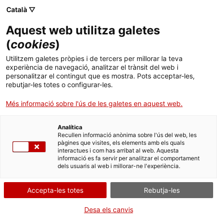
Menú
Cerc
. Obre en una nova finestra.
Català ▽
Aquest web utilitza galetes
ACCIÓ - Agència per al creixement de les empreses
ACCIÓ - Agència per al creixement de les empreses
Cercador
(
cookies
)
Inici
La Generalitat destina 20 milions d'euros a
Utilitzem galetes pròpies i de tercers per millorar la teva
l'impuls del centre tecnològic Eurecat i els
experiència de navegació, analitzar el trànsit del web i
Ajuts i serveis
personalitzar el contingut que es mostra. Pots acceptar-les,
seus centres adscrits
rebutjar-les totes o configurar-les.
Països
Més informació sobre l'ús de les galetes en aquest web.
L'objectiu de l'ajut, que atorga ACCIÓ -l’agència per a la
Serveis d'internacionalització
Serveis d'innovació
Sectors
competitivitat de l'empresa depenent del Departament
d'Empresa i Coneixement-, és fomentar la transferència de
Analítica
Convocatòries d'ajuts obertes
Últimes notícies
Recullen informació anònima sobre l'ús del web, les
tecnologia a les pimes catalanes
Activitats
pàgines que visites, els elements amb els quals
interactues i com has arribat al web. Aquesta
Properes activitats
12/11/2019
01:30
informació es fa servir per analitzar el comportament
ACCIÓ
dels usuaris al web i millorar-ne l'experiència.
. Obre en una nova finestra.
Contacte
Accepta-les totes
Rebutja-les
ca
Desa els canvis