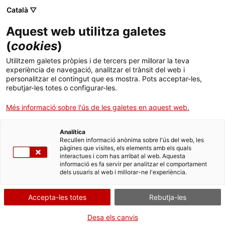
Menú
Cerc
. Obre en una nova finestra.
Català ▽
Aquest web utilitza galetes
ACCIÓ - Agència per al creixement de les empreses
ACCIÓ - Agència per al creixement de les empreses
Cercador
(
cookies
)
Inici
450 empresaris participen al cicle d'ACCIÓ i
Utilitzem galetes pròpies i de tercers per millorar la teva
el Banc Sabadell sobre el finançament per
experiència de navegació, analitzar el trànsit del web i
Ajuts i serveis
personalitzar el contingut que es mostra. Pots acceptar-les,
internacionalitzar-se
rebutjar-les totes o configurar-les.
Països
Més informació sobre l'ús de les galetes en aquest web.
Durant 8 sessions s’han analitzat aspectes com la cobertura del
Serveis d'internacionalització
Serveis d'innovació
Sectors
risc internacional, els mitjans de pagament, els crèdits
documentaris, les divises, les garanties i els ‘incoterms’
Analítica
Convocatòries d'ajuts obertes
Últimes notícies
Recullen informació anònima sobre l'ús del web, les
Activitats
pàgines que visites, els elements amb els quals
29/11/2019
01:00
interactues i com has arribat al web. Aquesta
Properes activitats
informació es fa servir per analitzar el comportament
ACCIÓ
dels usuaris al web i millorar-ne l'experiència.
. Obre en una nova finestra.
Contacte
Accepta-les totes
Rebutja-les
ca
Desa els canvis