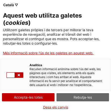
Menú
Cerc
. Obre en una nova finestra.
Català ▽
Aquest web utilitza galetes
ACCIÓ - Agència per al creixement de les empreses
ACCIÓ - Agència per al creixement de les empreses
Cercador
(
cookies
)
Inici
La Generalitat impulsa amb 50.000 euros les
Utilitzem galetes pròpies i de tercers per millorar la teva
plataformes de finançament alternatiu
experiència de navegació, analitzar el trànsit del web i
Ajuts i serveis
personalitzar el contingut que es mostra. Pots acceptar-les,
catalanes
rebutjar-les totes o configurar-les.
Països
Més informació sobre l'ús de les galetes en aquest web.
ACCIÓ renova el conveni amb les plataformes Capital Cell,
Serveis d'internacionalització
Serveis d'innovació
Sectors
Crowdcube, ECrowd!, Finanzarel i Novicap per impulsar la seva
activitat i facilitar així l’accés d’emprenedors, empreses i startups
Analítica
Convocatòries d'ajuts obertes
Últimes notícies
Recullen informació anònima sobre l'ús del web, les
al finançament
Activitats
pàgines que visites, els elements amb els quals
interactues i com has arribat al web. Aquesta
Properes activitats
15/10/2020
11:00
informació es fa servir per analitzar el comportament
ACCIÓ
dels usuaris al web i millorar-ne l'experiència.
. Obre en una nova finestra.
Contacte
Accepta-les totes
Rebutja-les
ca
Desa els canvis