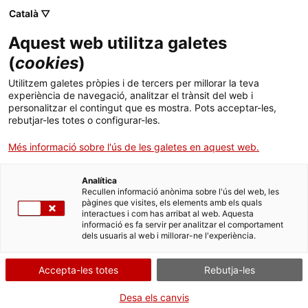
Menú
Cerc
. Obre en una nova finestra.
Català ▽
Aquest web utilitza galetes
ACCIÓ - Agència per al creixement de les empreses
ACCIÓ - Agència per al creixement de les empreses
Cercador
(
cookies
)
Inici
13 cellers catalans presenten per primer cop
Utilitzem galetes pròpies i de tercers per millorar la teva
els seus vins i caves a Suïssa en una jornada
experiència de navegació, analitzar el trànsit del web i
Ajuts i serveis
personalitzar el contingut que es mostra. Pots acceptar-les,
organitzada per ACCIÓ
rebutjar-les totes o configurar-les.
Països
Més informació sobre l'ús de les galetes en aquest web.
Una cinquantena d'importadors, distribuïdors i sommeliers del
Serveis d'internacionalització
Serveis d'innovació
Sectors
país helvètic han estat alguns dels participants en un tast
celebrat a Zuric
Analítica
Convocatòries d'ajuts obertes
Últimes notícies
Recullen informació anònima sobre l'ús del web, les
Activitats
pàgines que visites, els elements amb els quals
SUÏSSA
VINS, CAVES I BEGUDES
interactues i com has arribat al web. Aquesta
Properes activitats
28/06/2022
01:30
informació es fa servir per analitzar el comportament
ACCIÓ
dels usuaris al web i millorar-ne l'experiència.
. Obre en una nova finestra.
Contacte
Accepta-les totes
Rebutja-les
ca
Desa els canvis