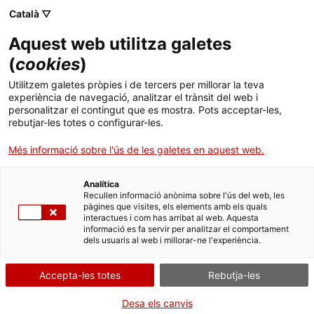
Menú
Cerc
. Obre en una nova finestra.
Català ▽
Aquest web utilitza galetes
ACCIÓ - Agència per al creixement de les empreses
ACCIÓ - Agència per al creixement de les empreses
Cercador
(
cookies
)
Inici
ACCIÓ renova l’acord de col·laboració amb
Utilitzem galetes pròpies i de tercers per millorar la teva
les plataformes catalanes de finançament
experiència de navegació, analitzar el trànsit del web i
Ajuts i serveis
personalitzar el contingut que es mostra. Pots acceptar-les,
alternatiu
rebutjar-les totes o configurar-les.
Països
Més informació sobre l'ús de les galetes en aquest web.
ACCIÓ destina 50.000 euros a les plataformes Capital Cell,
Serveis d'internacionalització
Serveis d'innovació
Sectors
Crowdcube, ECrowd!, Finanzarel i Novicap per impulsar el
finançament a emprenedors, empreses i startups
Analítica
Convocatòries d'ajuts obertes
Últimes notícies
Recullen informació anònima sobre l'ús del web, les
Activitats
pàgines que visites, els elements amb els quals
29/09/2021
11:00
interactues i com has arribat al web. Aquesta
Properes activitats
informació es fa servir per analitzar el comportament
ACCIÓ
dels usuaris al web i millorar-ne l'experiència.
. Obre en una nova finestra.
Contacte
Accepta-les totes
Rebutja-les
ca
Desa els canvis