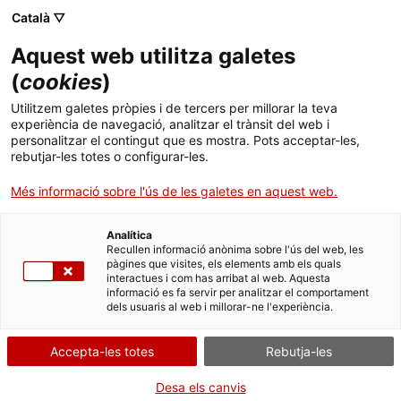
Menú
Cerc
. Obre en una nova finestra.
Català ▽
Aquest web utilitza galetes
ACCIÓ - Agència per al creixement de les empreses
ACCIÓ - Agència per al creixement de les empreses
Cercador
(
cookies
)
Inici
Cercador de premsa i actualitat
Utilitzem galetes pròpies i de tercers per millorar la teva
experiència de navegació, analitzar el trànsit del web i
Ajuts i serveis
personalitzar el contingut que es mostra. Pots acceptar-les,
Cercador
rebutjar-les totes o configurar-les.
Països
Més informació sobre l'ús de les galetes en aquest web.
S'han trobat
2
resultats
Serveis d'internacionalització
Serveis d'innovació
Sectors
Analítica
Convocatòries d'ajuts obertes
Últimes notícies
L'empresa catalana Vitae Health
Recullen informació anònima sobre l'ús del web, les
Activitats
Innovation s'expandeix a l'Amèrica
pàgines que visites, els elements amb els quals
interactues i com has arribat al web. Aquesta
Properes activitats
Central
informació es fa servir per analitzar el comportament
ACCIÓ
dels usuaris al web i millorar-ne l'experiència.
29/03/2026
. Obre en una nova finestra.
Contacte
Accepta-les totes
Rebutja-les
170 reunions virtuals entre
ca
Desa els canvis
empreses catalanes del sector