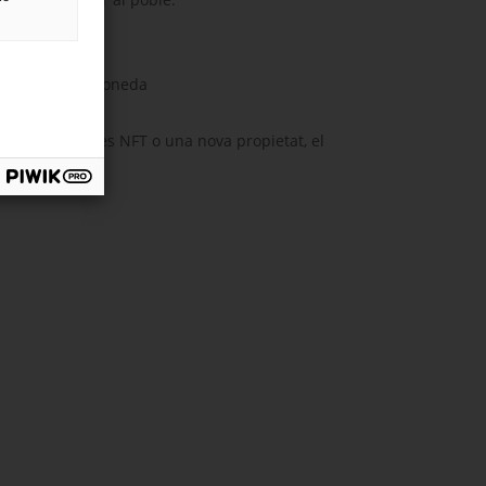
bilitadors
suaris)
s enllà de la moneda
gents
presarial, les NFT o una nova propietat, el