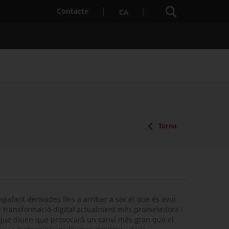
Cercador
. Open in a new window.
Contacte
CA
es notícies
Properes activitats
Torna
agafant derivades fins a arribar a ser el que és avui
e transformació digital actualment més prometedora i
ns que diuen que provocarà un canvi més gran que el