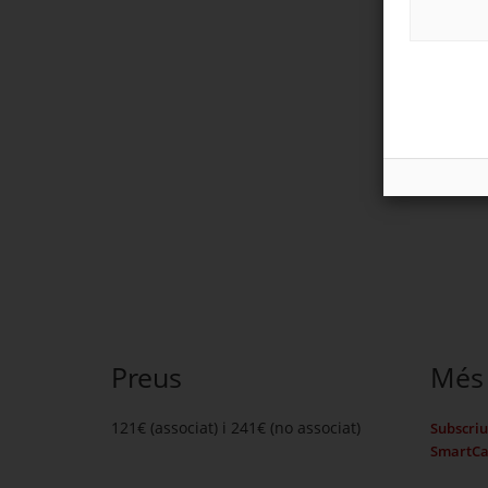
Preus
Més 
121€ (associat) i 241€ (no associat)
Subscriu-
SmartCa