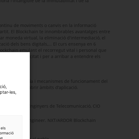
ona l'intangible de la immutabilitat i de la
continu de moviments o canvis en la informació
rtit. El Blockchain te innombrables avantatges entre
rear moneda virtual, la eliminació d'intermediació, el
zació dels bens digitals,... El curs ensenya en 6
lockchain emulant el recorregut vital i personal que
a a gran velocitat i per a arribar a entendre els
tendre la filosofia i mecanismes de funcionament del
ció,
er tal de descobrir àmbits d'aplicació.
ptar-les,
ent Associació Enginyers de Telecomunicació, CIO
ntrepreneurial Engineer. NXT/ARDOR Blockchain
 els
formació
ne
oneda de i per al poble.