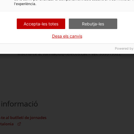
l'experiència.
Les matemàtiques i la tecnologia com a elements ha
L'ecosistema adaptatiu (miners, desenvolupadors i u
Un sistema garant de confiança. Mil aplicacions mé
Accepta-les totes
Rebutja-les
De l'inalterable a l'inexorable. Els contractes intel·li
Desa els canvis
Un non mon per explorar: Les DAO o un nou model em
Metavers o un nou univers personal (el Web3.0)
Powered by
Inscriu-te a: formacio@telecos.cat - Tel. 935513322
informació
te al butlletí de jornades
talonia
(Obre en una nova finestra)