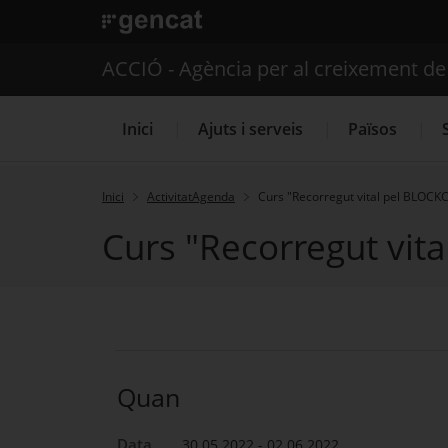
. Open in a new window.
ACCIÓ - Agència per al creixement d
Inici
Ajuts i serveis
Països
Inici
ActivitatAgenda
Curs "Recorregut vital pel BLOCK
Curs "Recorregut vit
Serveis d'internacionalització
Quan
Data
30.05.2022 - 02.06.2022