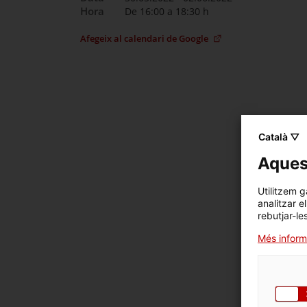
Hora
De 16:00 a 18:30 h
Afegeix al calendari de Google
Català ▽
Aquest
Utilitzem g
analitzar e
rebutjar-le
Més inform