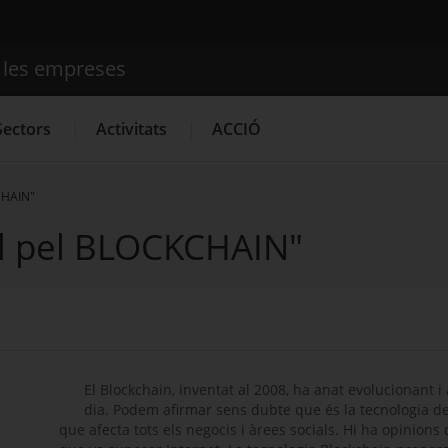
e les empreses
Cercador
Sectors
Activitats
ACCIÓ
CHAIN"
al pel BLOCKCHAIN"
Serveis d'innovació
Convocatòries d'ajuts obertes
Últim
El Blockchain, inventat al 2008, ha anat evolucionant i 
dia. Podem afirmar sens dubte que és la tecnologia d
que afecta tots els negocis i àrees socials. Hi ha opinio