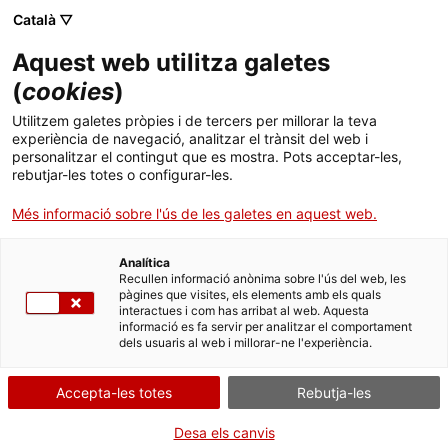
Menú
Cerc
. Obre en una nova finestra.
Català ▽
Aquest web utilitza galetes
ACCIÓ - Agència per al creixement de les empreses
ACCIÓ - Agència per al creixement de les empreses
Cercador
(
cookies
)
Inici
Digital Decade Futurium Community &
Utilitzem galetes pròpies i de tercers per millorar la teva
Living-in.EU: Digital Decade for Regions and
experiència de navegació, analitzar el trànsit del web i
Ajuts i serveis
personalitzar el contingut que es mostra. Pots acceptar-les,
Cities
rebutjar-les totes o configurar-les.
Països
Més informació sobre l'ús de les galetes en aquest web.
Serveis d'internacionalització
Serveis d'innovació
Sectors
Analítica
Quan
Convocatòries d'ajuts obertes
Últimes notícies
Recullen informació anònima sobre l'ús del web, les
Activitats
pàgines que visites, els elements amb els quals
Data
interactues i com has arribat al web. Aquesta
Properes activitats
informació es fa servir per analitzar el comportament
16.03.2022 - 16.03.2022
ACCIÓ
dels usuaris al web i millorar-ne l'experiència.
Hora
De 13 a 15h.
. Obre en una nova finestra.
Contacte
Accepta-les totes
Rebutja-les
Afegeix al calendari de Google
ca
Desa els canvis