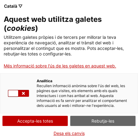
Menú
Cerc
. Obre en una nova finestra.
Català ▽
Aquest web utilitza galetes
ACCIÓ - Agència per al creixement de les empreses
ACCIÓ - Agència per al creixement de les empreses
Cercador
(
cookies
)
Inici
Digital Health Skills & Workforce
Utilitzem galetes pròpies i de tercers per millorar la teva
experiència de navegació, analitzar el trànsit del web i
Ajuts i serveis
personalitzar el contingut que es mostra. Pots acceptar-les,
rebutjar-les totes o configurar-les.
Països
Quan
Més informació sobre l'ús de les galetes en aquest web.
Serveis d'internacionalització
Serveis d'innovació
Sectors
Data
Analítica
Convocatòries d'ajuts obertes
Últimes notícies
13.01.2023 - 13.01.2023
Recullen informació anònima sobre l'ús del web, les
Activitats
Hora
pàgines que visites, els elements amb els quals
interactues i com has arribat al web. Aquesta
A les 09.30 h.
Properes activitats
informació es fa servir per analitzar el comportament
ACCIÓ
dels usuaris al web i millorar-ne l'experiència.
Afegeix al calendari de Google
. Obre en una nova finestra.
Contacte
Accepta-les totes
Rebutja-les
ca
Desa els canvis