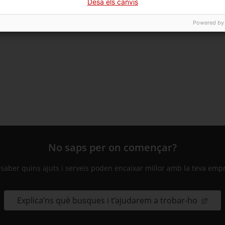
Desa els canvis
Powered by
iu-te al butlletí de jornades SmartCatalonia
No saps per on començar?
 saber quins ajuts i serveis poden encaixar millor amb la teva emp
Explica’ns què busques i t’ajudarem a trobar-ho