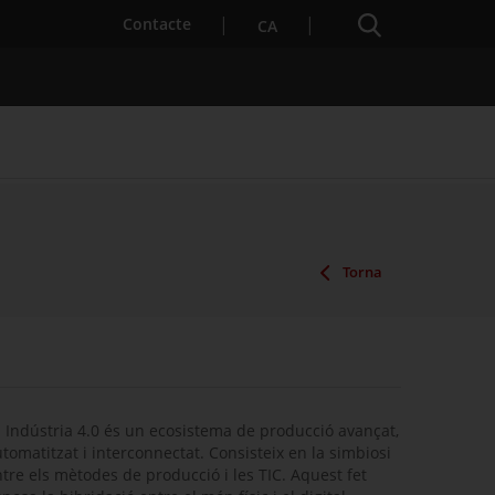
Cercador
. Obre en una nova finestra.
Contacte
CA
es notícies
Properes activitats
Torna
 Indústria 4.0 és un ecosistema de producció avançat,
tomatitzat i interconnectat. Consisteix en la simbiosi
tre els mètodes de producció i les TIC.
Aquest fet