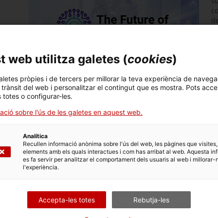
su
co
de
En
4.
C
 web utilitza galetes (
cookies
)
la
el
aletes pròpies i de tercers per millorar la teva experiència de navega
te
l trànsit del web i personalitzar el contingut que es mostra. Pots acce
manca de formació dels treballadors.
s totes o configurar-les.
Per aquest motiu, celebrem
The Future of Industries
, 
ació sobre l'ús de les galetes en aquest web.
grans experts del sector, coneixerem noves formes d'autom
descobrirem per què la Quarta Revolució Industrial recu
Analítica
ocupabilitat del futur.
Recullen informació anònima sobre l'ús del web, les pàgines que visites,
El programa de ponències està compost per experts del ni
elements amb els quals interactues i com has arribat al web. Aquesta in
es fa servir per analitzar el comportament dels usuaris al web i millorar-
Lucía Royo
, Innovation Manager a Electroingenium
l'experiència.
Javier Porras
, Director d'Intel·ligència Artificial en
Jesús Andicoberry,
Consultor digital a Andiko
Accepta-les totes
Rebutja-les