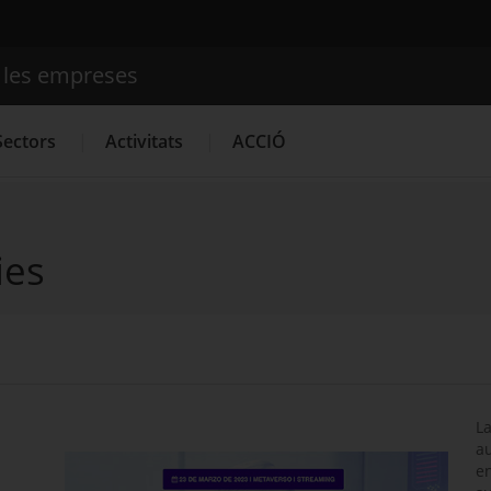
e les empreses
Cercador
Sectors
Activitats
ACCIÓ
ies
Serveis d'innovació
Convocatòries d'ajuts obertes
Últim
La
au
en