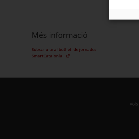
Més informació
Subscriu-te al butlletí de jornades
SmartCatalonia
(Obre en una nova finestra)
Aquest enllaç s'obre en una nova pestanya: Subscr
Vols