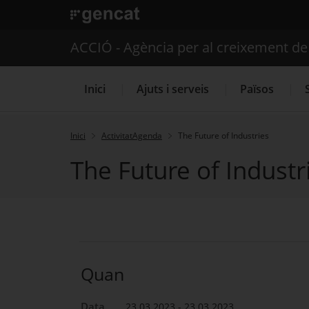
. Obre en una nova finestra.
ACCIÓ - Agència per al creixement d
Inici
Ajuts i serveis
Països
Inici
ActivitatAgenda
The Future of Industries
The Future of Industr
Serveis d'internacionalització
Quan
Data
23.03.2023 - 23.03.2023