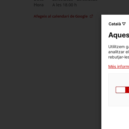
Hora
A les 18.00 h
Afegeix al calendari de Google
Català ▽
Aquest
Utilitzem g
analitzar e
rebutjar-le
Més inform