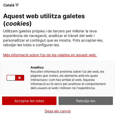
Menú
Cerc
. Obre en una nova finestra.
Català ▽
Aquest web utilitza galetes
ACCIÓ - Agència per al creixement de les empreses
ACCIÓ - Agència per al creixement de les empreses
(
cookies
)
Cercador
Inici
Després del webinar adreçat a la Xarxa Emprèn del passat mes de
Utilitzem galetes pròpies i de tercers per millorar la teva
febrer, Oriol Brutau, president de NEEC (Nous Empresaris i
experiència de navegació, analitzar el trànsit del web i
Emprenedors de Catalunya), recull en aquest article reflexions i
Ajuts i serveis
personalitzar el contingut que es mostra. Pots acceptar-les,
estratègies efectives destinades a potenciar la trajectòria
rebutjar-les totes o configurar-les.
emprenedora d’aquest segment de població
Països
Més informació sobre l'ús de les galetes en aquest web.
05.04.2024
09:46
Serveis d'internacionalització
Serveis d'innovació
Sectors
Analítica
Convocatòries d'ajuts obertes
Últimes notícies
Recullen informació anònima sobre l'ús del web, les
Activitats
pàgines que visites, els elements amb els quals
interactues i com has arribat al web. Aquesta
Properes activitats
informació es fa servir per analitzar el comportament
ACCIÓ
dels usuaris al web i millorar-ne l'experiència.
. Obre en una nova finestra.
Contacte
Accepta-les totes
Rebutja-les
Idioma:
ca
Desa els canvis