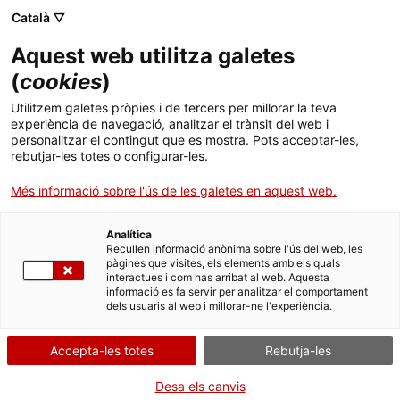
Menú
Cerc
. Obre en una nova finestra.
Català ▽
Aquest web utilitza galetes
ACCIÓ - Agència per al creixement de les empreses
ACCIÓ - Agència per al creixement de les empreses
Cercador
(
cookies
)
Inici
Utilitzem galetes pròpies i de tercers per millorar la teva
experiència de navegació, analitzar el trànsit del web i
Ajuts i serveis
personalitzar el contingut que es mostra. Pots acceptar-les,
rebutjar-les totes o configurar-les.
Països
Més informació sobre l'ús de les galetes en aquest web.
Serveis d'internacionalització
Serveis d'innovació
Sectors
Analítica
Convocatòries d'ajuts obertes
Últimes notícies
Recullen informació anònima sobre l'ús del web, les
Activitats
pàgines que visites, els elements amb els quals
interactues i com has arribat al web. Aquesta
Properes activitats
informació es fa servir per analitzar el comportament
ACCIÓ
dels usuaris al web i millorar-ne l'experiència.
Cupons d’ACCIÓ 2026
. Obre en una nova finestra.
Contacte
Descobreix la nova convocatòria d’ajuts dedicats a
Accepta-les totes
Rebutja-les
l’estratègia, la innovació i la internacionalització
Idioma:
ca
Desa els canvis
empresarial