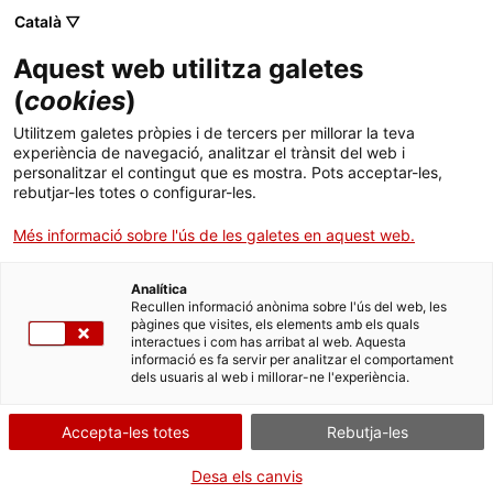
Menú
Cerc
. Obre en una nova finestra.
Català ▽
Aquest web utilitza galetes
ACCIÓ - Agència per al creixement de les empreses
ACCIÓ - Agència per al creixement de les empreses
Cercador
(
cookies
)
Inici
Cercador del Banc de coneixement
Utilitzem galetes pròpies i de tercers per millorar la teva
experiència de navegació, analitzar el trànsit del web i
Ajuts i serveis
personalitzar el contingut que es mostra. Pots acceptar-les,
Cercador
rebutjar-les totes o configurar-les.
Països
Més informació sobre l'ús de les galetes en aquest web.
S'han trobat
89
resultats
Serveis d'internacionalització
Serveis d'innovació
Sectors
Analítica
Convocatòries d'ajuts obertes
Últimes notícies
Unió Europea - Xina: resum de les barreres
Recullen informació anònima sobre l'ús del web, les
Activitats
comercials entre els dos blocs
pàgines que visites, els elements amb els quals
interactues i com has arribat al web. Aquesta
Properes activitats
La Unió Europea i la Xina han aplicat els darrers
informació es fa servir per analitzar el comportament
mesos mesures contra les exportacions mútues
ACCIÓ
dels usuaris al web i millorar-ne l'experiència.
de determinats productes, especialment pel que
fa a l’aplicació de drets antidúmping. Les
. Obre en una nova finestra.
Contacte
mesures principals adoptades per ambdós blocs
Accepta-les totes
Rebutja-les
es recullen en aquest document únic en format
d’alerta, que s’anirà actualitzant a mesura que
ca
se’n produeixin de noves.
Desa els canvis