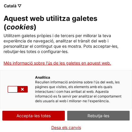
Menú
Cerc
. Obre en una nova finestra.
Català ▽
Aquest web utilitza galetes
ACCIÓ - Agència per al creixement de les empreses
ACCIÓ - Agència per al creixement de les empreses
Cercador
(
cookies
)
Inici
La Unió Europea frena l'entrada de productes
Utilitzem galetes pròpies i de tercers per millorar la teva
que afavoreixen la desforestació
experiència de navegació, analitzar el trànsit del web i
Ajuts i serveis
personalitzar el contingut que es mostra. Pots acceptar-les,
rebutjar-les totes o configurar-les.
Països
Alertes de comerç internacional
Més informació sobre l'ús de les galetes en aquest web.
Serveis d'internacionalització
Serveis d'innovació
La Comissió Europea ha proposat un nou
Sectors
Reglament per
minimitzar la desforestació i la
Analítica
Convocatòries d'ajuts obertes
Últimes notícies
Recullen informació anònima sobre l'ús del web, les
degradació forestal
provocades per la UE, on
Activitats
pàgines que visites, els elements amb els quals
planeja prohibir la importació i la comercialització
interactues i com has arribat al web. Aquesta
Properes activitats
de productes agrícoles que causen la
informació es fa servir per analitzar el comportament
ACCIÓ
dels usuaris al web i millorar-ne l'experiència.
desforestació i la degradació forestal
a escala
mundial.
. Obre en una nova finestra.
Contacte
Accepta-les totes
Rebutja-les
ALIMENTACIÓ
ca
Desa els canvis
02/11/2021